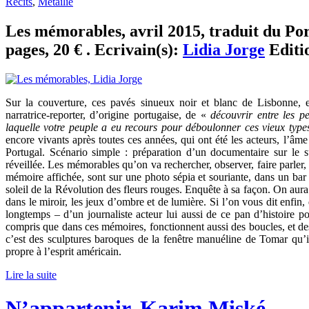
Récits
,
Métailié
Les mémorables, avril 2015, traduit du Po
pages, 20 € . Ecrivain(s):
Lidia Jorge
Editi
Sur la couverture, ces pavés sinueux noir et blanc de Lisbonne, e
narratrice-reporter, d’origine portugaise, de «
découvrir entre les pet
laquelle votre peuple a eu recours pour déboulonner ces vieux type
encore vivants après toutes ces années, qui ont été les acteurs, l’âme
Portugal. Scénario simple : préparation d’un documentaire sur le s
réveillée. Les mémorables qu’on va rechercher, observer, faire parler, 
mémoire affichée, sont sur une photo sépia et souriante, dans un bar
soleil de la Révolution des fleurs rouges. Enquête à sa façon. On aura 
dans le miroir, les jeux d’ombre et de lumière. Si l’on vous dit enfin, 
longtemps – d’un journaliste acteur lui aussi de ce pan d’histoire po
compris que dans ces mémoires, fonctionnent aussi des boucles, et de
c’est des sculptures baroques de la fenêtre manuéline de Tomar qu’il
propre à l’esprit américain.
Lire la suite
N’appartenir, Karim Miské