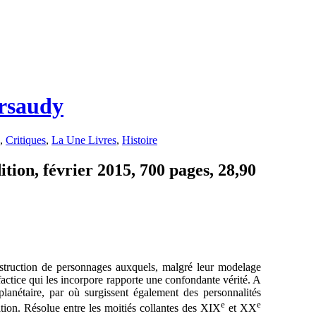
ersaudy
,
Critiques
,
La Une Livres
,
Histoire
tion, février 2015, 700 pages, 28,90
nstruction de personnages auxquels, malgré leur modelage
factice qui les incorpore rapporte une confondante vérité. A
 planétaire, par où surgissent également des personnalités
e
e
tation. Résolue entre les moitiés collantes des XIX
et XX