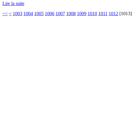
Lire la suite
<<
<
1003
1004
1005
1006
1007
1008
1009
1010
1011
1012
[
1013
]