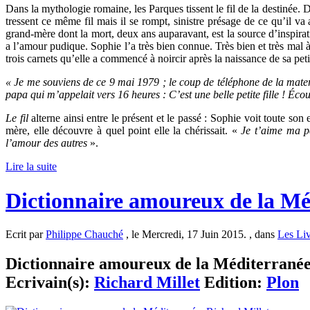
Dans la mythologie romaine, les Parques tissent le fil de la destinée.
tressent ce même fil mais il se rompt, sinistre présage de ce qu’il va 
grand-mère dont la mort, deux ans auparavant, est la source d’inspirat
a l’amour pudique. Sophie l’a très bien connue. Très bien et très mal à
trois carnets qu’elle a commencé à noircir après la naissance de sa petit
« Je me souviens de ce 9 mai 1979 ; le coup de téléphone de la materni
papa qui m’appelait vers 16 heures : C’est une belle petite fille ! Écou
Le fil
alterne ainsi entre le présent et le passé : Sophie voit toute son
mère, elle découvre à quel point elle la chérissait. «
Je t’aime ma pet
l’amour des autres
».
Lire la suite
Dictionnaire amoureux de la Mé
Ecrit par
Philippe Chauché
, le Mercredi, 17 Juin 2015. , dans
Les Liv
Dictionnaire amoureux de la Méditerranée,
Ecrivain(s):
Richard Millet
Edition:
Plon