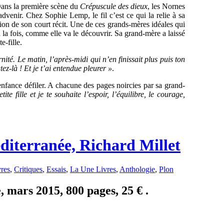
 Dans la première scène du
Crépuscule des dieux
, les Nornes
advenir. Chez Sophie Lemp, le fil c’est ce qui la relie à sa
ion de son court récit. Une de ces grands-mères idéales qui
 la fois, comme elle va le découvrir. Sa grand-mère a laissé
e-fille.
té. Le matin, l’après-midi qui n’en finissait plus puis ton
tez-là ! Et je t’ai entendue pleurer »
.
 enfance défiler. A chacune des pages noircies par sa grand-
ite fille et je te souhaite l’espoir, l’équilibre, le courage,
diterranée, Richard Millet
res
,
Critiques
,
Essais
,
La Une Livres
,
Anthologie
,
Plon
 mars 2015, 800 pages, 25 € .