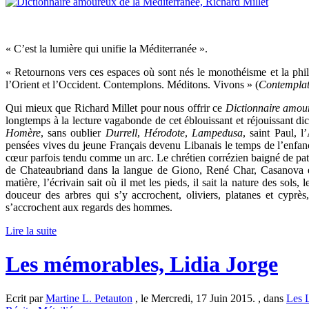
« C’est la lumière qui unifie la Méditerranée ».
« Retournons vers ces espaces où sont nés le monothéisme et la phil
l’Orient et l’Occident. Contemplons. Méditons. Vivons » (
Contemplat
Qui mieux que Richard Millet pour nous offrir ce
Dictionnaire amou
longtemps à la lecture vagabonde de cet éblouissant et réjouissant d
Homère
, sans oublier
Durrell
,
Hérodote
,
Lampedusa
, saint Paul, 
pensées vives du jeune Français devenu Libanais le temps de l’enfance
cœur parfois tendu comme un arc. Le chrétien corrézien baigné de pato
de Chateaubriand dans la langue de Giono, René Char, Casanova et
matière, l’écrivain sait où il met les pieds, il sait la nature des sols,
douceur des arbres qui s’y accrochent, oliviers, platanes et cyprès
s’accrochent aux regards des hommes.
Lire la suite
Les mémorables, Lidia Jorge
Ecrit par
Martine L. Petauton
, le Mercredi, 17 Juin 2015. , dans
Les 