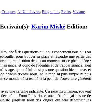
,
Critiques
,
La Une Livres
,
Biographie
,
Récits
,
Viviane
 Ecrivain(s):
Karim Miské
Edition:
il touche à des questions qui nous concernent tous plus ou
brouiller pour trouver sa place et résoudre une partie des
ttirent notre attention depuis un moment sur ce phénomène :
nnaissance, et donc de l’identité et de l’appartenance, sont
étissage, quant à lui n’est pas une question bien neuve, et
 de chacun d’entre nous, ne la rend ni plus simple ni plus
 ce monde où la réalité et la peur de l’ouverture génèrent
 avec une certaine radicalité. Un père mauritanien, souvent
t déclaré du Front Polisario, et une mère française issue de
uniste jusqu’au bout des ongles qui fera découvrir les