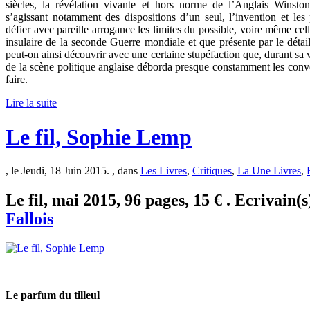
siècles, la révélation vivante et hors norme de l’Anglais Winston
s’agissant notamment des dispositions d’un seul, l’invention et le
défier avec pareille arrogance les limites du possible, voire même cel
insulaire de la seconde Guerre mondiale et que présente par le détai
peut-on ainsi découvrir avec une certaine stupéfaction que, durant sa vi
de la scène politique anglaise déborda presque constamment les conve
faire.
Lire la suite
Le fil, Sophie Lemp
, le Jeudi, 18 Juin 2015. , dans
Les Livres
,
Critiques
,
La Une Livres
,
Le fil, mai 2015, 96 pages, 15 € . Ecrivain(s
Fallois
Le parfum du tilleul