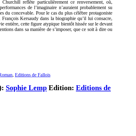
 Churchill reflète particulièrement ce renversement, où,
s performances de l’imaginaire n’auraient probablement su
les du concevable. Pour le cas du plus célèbre protagoniste
l François Kersaudy dans la biographie qu’il lui consacre,
e entière, cette figure atypique bientôt hissée sur le devant
ntions dans sa manière de s’imposer, que ce soit à dire ou
Roman
,
Editions de Fallois
):
Sophie Lemp
Edition:
Editions de