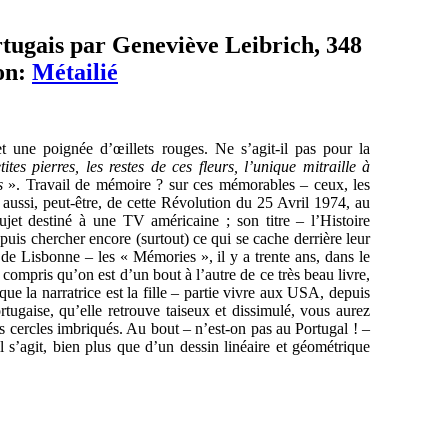
rtugais par Geneviève Leibrich, 348
on:
Métailié
t une poignée d’œillets rouges. Ne s’agit-il pas pour la
ites pierres, les restes de ces fleurs, l’unique mitraille à
s
». Travail de mémoire ? sur ces mémorables – ceux, les
 aussi, peut-être, de cette Révolution du 25 Avril 1974, au
ujet destiné à une TV américaine ; son titre – l’Histoire
puis chercher encore (surtout) ce qui se cache derrière leur
 de Lisbonne – les « Mémories », il y a trente ans, dans le
compris qu’on est d’un bout à l’autre de ce très beau livre,
que la narratrice est la fille – partie vivre aux USA, depuis
rtugaise, qu’elle retrouve taiseux et dissimulé, vous aurez
s cercles imbriqués. Au bout – n’est-on pas au Portugal ! –
 s’agit, bien plus que d’un dessin linéaire et géométrique