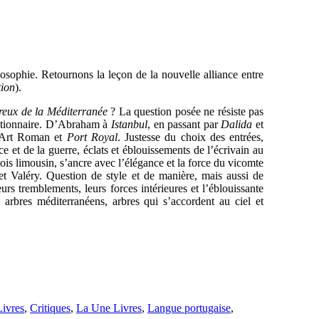
osophie. Retournons la leçon de la nouvelle alliance entre
ion
).
reux de la Méditerranée
? La question posée ne résiste pas
ictionnaire. D’Abraham
à
Istanbul
, en passant par
Dalida
et
l’Art Roman et
Port Royal
. Justesse du choix des entrées,
 et de la guerre, éclats et éblouissements de l’écrivain au
is limousin, s’ancre avec l’élégance et la force du vicomte
 Valéry. Question de style et de manière, mais aussi de
 leurs tremblements, leurs forces intérieures et l’éblouissante
, arbres méditerranéens, arbres qui s’accordent au ciel et
Livres
,
Critiques
,
La Une Livres
,
Langue portugaise
,