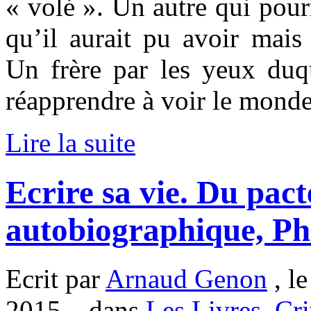
« volé ». Un autre qui pourr
qu’il aurait pu avoir mai
Un frère par les yeux duq
réapprendre à voir le monde.
Lire la suite
Ecrire sa vie. Du pac
autobiographique, Ph
Ecrit par
Arnaud Genon
, l
2015. , dans
Les Livres
,
Cri