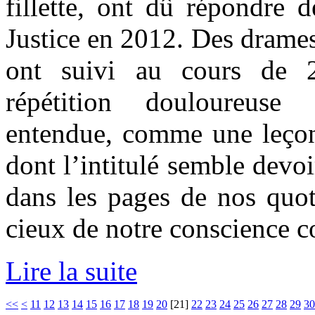
fillette, ont dû répondre d
Justice en 2012. Des drames
ont suivi au cours de 
répétition douloureuse
entendue, comme une leçon
dont l’intitulé semble devoi
dans les pages de nos quo
cieux de notre conscience co
Lire la suite
<<
<
11
12
13
14
15
16
17
18
19
20
[
21
]
22
23
24
25
26
27
28
29
30