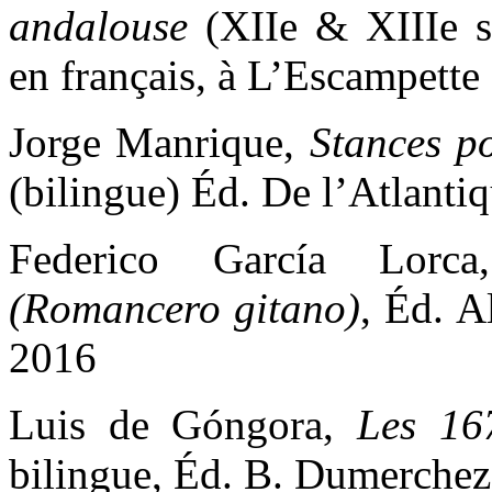
andalouse
(XIIe & XIIIe si
en français, à L’Escampette
Jorge Manrique,
Stances p
(bilingue) Éd. De l’Atlanti
Federico García Lor
(Romancero gitano)
, Éd. A
2016
Luis de Góngora,
Les 167
bilingue, Éd. B. Dumerchez