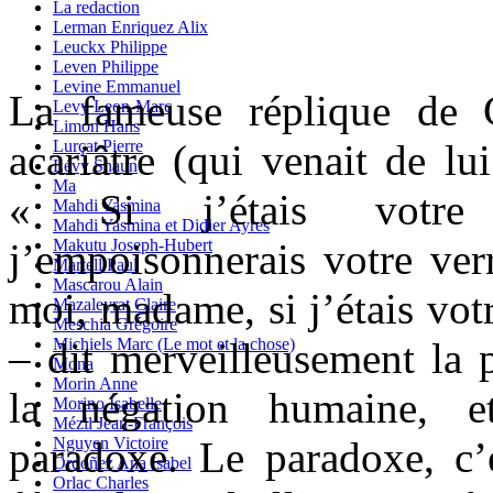
La redaction
Lerman Enriquez Alix
Leuckx Philippe
Leven Philippe
Levine Emmanuel
La fameuse réplique de 
Levy Leon-Marc
Limon Hans
Lurçat Pierre
acariâtre (qui venait de lu
Lévy Shaun
Ma
« Si j’étais votre 
Mahdi Yasmina
Mahdi Yasmina et Didier Ayres
Makutu Joseph-Hubert
j’empoisonnerais votre ver
Martell Paul
Mascarou Alain
moi, madame, si j’étais votr
Mazaleyrat Claire
Meschia Grégoire
Michiels Marc (Le mot et la chose)
– dit merveilleusement la p
Mona
Morin Anne
la négation humaine, e
Morino Isabelle
Mézil Jean-François
Nguyen Victoire
paradoxe. Le paradoxe, c’e
Ordoñez Ana Isabel
Orlac Charles