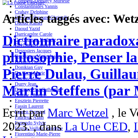
Compère-Demarcy Murielle
Constantinidès Yannis
Crahay Delphine
Articles taggés avec: Wet
D'Hérart-Brocard Christelle
Daoud Kamel
Daoud Yazid
Darricarrère Carole
Dictionnaire paradoxa
De Courson Nathalie
Del Dingo Fabrice
Desrosiers Jacques
philosophie, Penser la
Desvignes Marie-Josée
Devaux Patrick
Donikian Guy
Pierre Dulau, Guill
Du Crest Marie
Duclos Marie
Durry Jean
Martin Steffens (par
Dutigny/Elsa Catherine
Duttine Charles
Epsztein Pierrette
Fassin Laurent
Ecrit par
Marc Wetzel
, le 
Fauren Bernard
Faurieux Alain
2023. , dans
La Une CED
,
Ferrando Sylvie
Ferron-Veillard Sandrine
Fiorentino Marie-Pierre