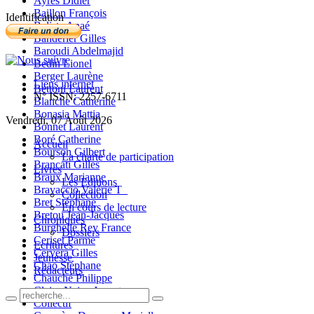
Ayres Didier
Baillon François
Identification
Balista Anaé
Banderier Gilles
Baroudi Abdelmajid
Bedin Lionel
Berger Laurène
Liens internet
Bettoni Laurent
N° ISSN: 2257-6711
Blanche Catherine
Bonasia Mattia
Vendredi, 07 Août 2026
Bonnet Laurent
Boré Catherine
Accueil
Bourson Gilbert
La charte de participation
Brancati Gilles
Livres
Braux Marianne
Les Editions
Bravaccio Valérie T_
Collection
Bret Stéphane
En cours de lecture
Bretou Jean-Jacques
Chroniques
Burghelle Rey France
Dossiers
Ceriset Parme
Ecritures
Cervera Gilles
Jeunesse
Chao Stéphane
Rédacteurs
Chauché Philippe
Claire-Neige Jaunet
Collectif