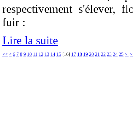
respectivement s'élever, fl
fuir :
Lire la suite
<<
<
6
7
8
9
10
11
12
13
14
15
[
16
]
17
18
19
20
21
22
23
24
25
>
>