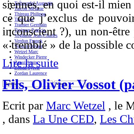
siennes, en quoi est-il mien 
Talbourdel Augustin
Talcott Mélanie
Thireau Philippe
ce que j’exclus de pouvoir
Tisset Zoe
Tramier Germain
inconscient ?), un non-être 
Trojman Patricia
Vegliante Jean-Charles
Verdun Franck
« tremblé » de la possible c
Verdun Olivier
Wetzel Marc
Windecker Pierre
Lire la suite
Zaoui Amin
Zobda Sylvie
Zordan Laurence
Fils, Olivier Vossot 
Ecrit par
Marc Wetzel
, le 
, dans
La Une CED
,
Les Ch