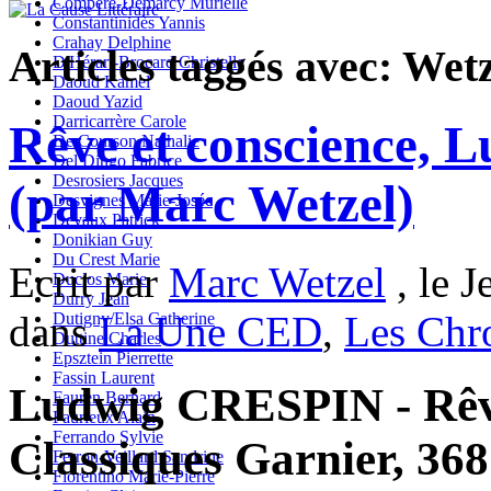
Compère-Demarcy Murielle
Constantinidès Yannis
Crahay Delphine
Articles taggés avec: Wet
D'Hérart-Brocard Christelle
Daoud Kamel
Daoud Yazid
Darricarrère Carole
Rêve et conscience, 
De Courson Nathalie
Del Dingo Fabrice
Desrosiers Jacques
(par Marc Wetzel)
Desvignes Marie-Josée
Devaux Patrick
Donikian Guy
Du Crest Marie
Ecrit par
Marc Wetzel
, le J
Duclos Marie
Durry Jean
dans
La Une CED
,
Les Chr
Dutigny/Elsa Catherine
Duttine Charles
Epsztein Pierrette
Fassin Laurent
Ludwig CRESPIN - Rêve
Fauren Bernard
Faurieux Alain
Ferrando Sylvie
Classiques Garnier, 368
Ferron-Veillard Sandrine
Fiorentino Marie-Pierre