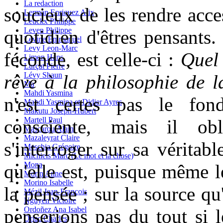
La redaction
soucieux de les rendre acces
Lerman Enriquez Alix
Leuckx Philippe
Leven Philippe
quotidien d'êtres pensants.
Levine Emmanuel
Levy Leon-Marc
féconde, est celle-ci :
Quel 
Limon Hans
Lurçat Pierre
Lévy Shaun
rêve à la philosophie de l
Ma
Mahdi Yasmina
n'est certes pas le fo
Mahdi Yasmina et Didier Ayres
Makutu Joseph-Hubert
Martell Paul
consciente, mais il ob
Mascarou Alain
Mazaleyrat Claire
s'interroger sur sa véritab
Meschia Grégoire
Michiels Marc (Le mot et la chose)
Mona
qu'elle est, puisque même l
Morin Anne
Morino Isabelle
la pensée ; sur la source qu
Mézil Jean-François
Nguyen Victoire
Ordoñez Ana Isabel
penserions pas du tout si 
Orlac Charles