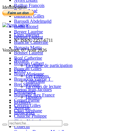
Ayres Didier
Baillon François
Identification
Balista Anaé
Banderier Gilles
Baroudi Abdelmajid
Bedin Lionel
Berger Laurène
Liens internet
Bettoni Laurent
N° ISSN: 2257-6711
Blanche Catherine
Bonasia Mattia
Vendredi, 07 Août 2026
Bonnet Laurent
Boré Catherine
Accueil
Bourson Gilbert
La charte de participation
Brancati Gilles
Livres
Braux Marianne
Les Editions
Bravaccio Valérie T_
Collection
Bret Stéphane
En cours de lecture
Bretou Jean-Jacques
Chroniques
Burghelle Rey France
Dossiers
Ceriset Parme
Ecritures
Cervera Gilles
Jeunesse
Chao Stéphane
Rédacteurs
Chauché Philippe
Claire-Neige Jaunet
Collectif