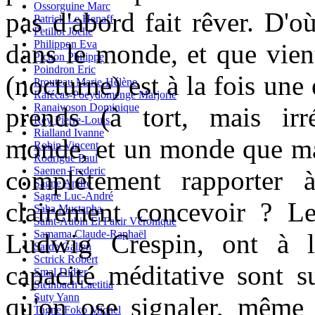
Ossorguine Marc
pas d'abord fait rêver. D'
Patrick Le Henaff
Petillot Joelle
Philippon Eva
dans le monde, et que vient-
Pichon Philippe
Poindron Eric
(nocturne) est à la fois une
Prouteau Marie-Hélène
Rafécas-Poeydomenge Marjorie
Ranaivoson Dominique
prends (à tort, mais irr
Rey Pierre-Louis
Rialland Ivanne
monde, et un monde que ma
Robin Vincent
Rodrigue Paul
Saenen Frederic
complètement rapporter 
Sagne André
Sagne Luc-André
clairement concevoir ? L
Saha Mustapha
Saint-Aubin El Fakir Véronique
Samama Claude-Raphaël
Ludwig Crespin, ont à l
Sarde Galien
Sctrick Robert
capacité méditative sont s
Smal Didier
Steinbach Laetitia
Suty Yann
qu'on ose signaler, même 
Tagne Foko Michel