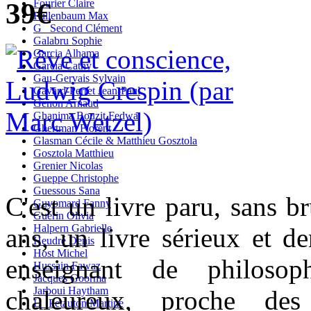
39€
Fourier Claire
Fullenbaum Max
G_ Second Clément
Galabru Sophie
Garcia Alhama
Garcia Cathy
Gau-Gervais Sylvain
Gavard-Perret Jean-Paul
Genon Arnaud
Ghanima Bouzit Fedwa
Ghertman Florent
Glasman Cécile & Matthieu Gosztola
Gosztola Matthieu
Grenier Nicolas
Gueppe Christophe
Guessous Sana
C'est un livre paru, sans br
Guyomard Fanny
Guérin Olivia
Halpern Gabrielle
ans, un livre sérieux et de
Heudré Denis
Host Michel
enseignant de philosoph
Hussain Fawaz
Jacques Goorma
Jarboui Haytham
chaleureux, proche des
L_ Petauton Martine