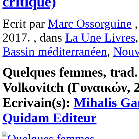
critique)
Ecrit par
Marc Ossorguine
,
2017. , dans
La Une Livres
Bassin méditerranéen
,
Nouv
Quelques femmes, trad.
Volkovitch (Γυναικών, 20
Ecrivain(s):
Mihalis Ga
Quidam Editeur