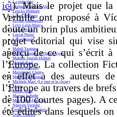
La redaction
ici
). Mais le projet que la
Lerman Enriquez Alix
Leuckx Philippe
Verhille ont proposé à Víc
Leven Philippe
Levine Emmanuel
Levy Leon-Marc
doute un brin plus ambitieux
Limon Hans
Lurçat Pierre
projet éditorial qui vise 
Lévy Shaun
Ma
Mahdi Yasmina
aperçu de ce qui s’écrit à 
Mahdi Yasmina et Didier Ayres
Makutu Joseph-Hubert
l’Europe. La collection Fi
Martell Paul
Mascarou Alain
Mazaleyrat Claire
en effet à des auteurs de
Meschia Grégoire
Michiels Marc (Le mot et la chose)
l’Europe au travers de brefs
Mona
Morin Anne
Morino Isabelle
de 100 courtes pages). A c
Mézil Jean-François
Nguyen Victoire
été édités dans lesquels on
Ordoñez Ana Isabel
Orlac Charles