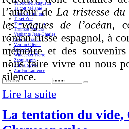
Talbourdel Augustin
l’auteur de
La tristesse du
Talcott Mélanie
Thireau Philippe
Tisset Zoe
les vagues de l’océan
, c
Tramier Germain
Trojman Patricia
roman russe espagnol, à co
Vegliante Jean-Charles
Verdun Franck
Verdun Olivier
mémoire et des souvenirs
Wetzel Marc
Windecker Pierre
nous faire vivre ou nous po
Zaoui Amin
Zobda Sylvie
Zordan Laurence
silence.
Lire la suite
La tentation du vide,