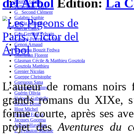
del Arbol
Edition:
La C
Fourier Claire
Fullenbaum Max
G_ Second Clément
Galabru Sophie
Garcia Alhama
Garcia Cathy
Gau-Gervais Sylvain
Gavard-Perret Jean-Paul
Genon Arnaud
Ghanima Bouzit Fedwa
Ghertman Florent
Glasman Cécile & Matthieu Gosztola
Gosztola Matthieu
Grenier Nicolas
Gueppe Christophe
Guessous Sana
L’auteur de romans noirs f
Guyomard Fanny
Guérin Olivia
grands romans du XIXe, s
Halpern Gabrielle
Heudré Denis
Host Michel
forme courte, après ses ave
Hussain Fawaz
Jacques Goorma
projet des
Aventures du 
Jarboui Haytham
L_ Petauton Martine