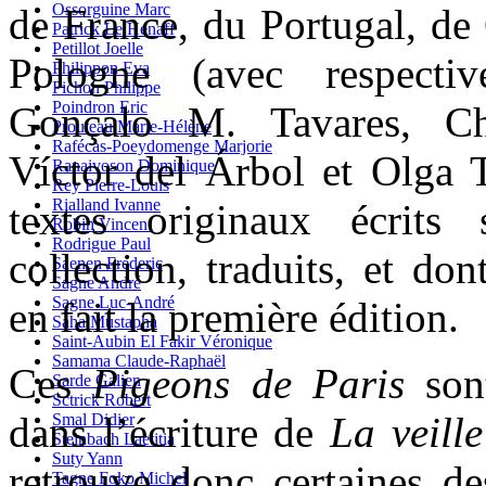
Ossorguine Marc
de France, du Portugal, de
Patrick Le Henaff
Petillot Joelle
Pologne (avec respecti
Philippon Eva
Pichon Philippe
Poindron Eric
Gonçalo M. Tavares, Chr
Prouteau Marie-Hélène
Rafécas-Poeydomenge Marjorie
Víctor del Árbol et Olga T
Ranaivoson Dominique
Rey Pierre-Louis
Rialland Ivanne
textes originaux écrits
Robin Vincent
Rodrigue Paul
collection, traduits, et don
Saenen Frederic
Sagne André
Sagne Luc-André
en fait la première édition.
Saha Mustapha
Saint-Aubin El Fakir Véronique
Samama Claude-Raphaël
Ces
Pigeons de Paris
sont
Sarde Galien
Sctrick Robert
dans l’écriture de
La veill
Smal Didier
Steinbach Laetitia
Suty Yann
retrouve donc certaines de
Tagne Foko Michel