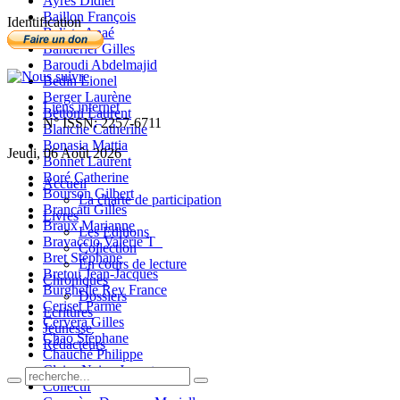
Ayres Didier
Baillon François
Identification
Balista Anaé
Banderier Gilles
Baroudi Abdelmajid
Bedin Lionel
Berger Laurène
Liens internet
Bettoni Laurent
N° ISSN: 2257-6711
Blanche Catherine
Bonasia Mattia
Jeudi, 06 Août 2026
Bonnet Laurent
Boré Catherine
Accueil
Bourson Gilbert
La charte de participation
Brancati Gilles
Livres
Braux Marianne
Les Editions
Bravaccio Valérie T_
Collection
Bret Stéphane
En cours de lecture
Bretou Jean-Jacques
Chroniques
Burghelle Rey France
Dossiers
Ceriset Parme
Ecritures
Cervera Gilles
Jeunesse
Chao Stéphane
Rédacteurs
Chauché Philippe
Claire-Neige Jaunet
Collectif