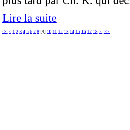
plus tard par Ch. K. qui déci
Lire la suite
<<
<
1
2
3
4
5
6
7
8
[
9
]
10
11
12
13
14
15
16
17
18
>
>>