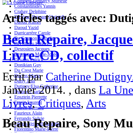
Compère-Demarcy Murielle
Constantinidès Yannis
Crahay Delphine
Articles taggés avec: Dut
D'Hérart-Brocard Christelle
Daoud Kamel
Daoud Yazid
Darricarrère Carole
Beau Repaire, Jacques
De Courson Nathalie
Del Dingo Fabrice
Desrosiers Jacques
Livre-CD, collectif
Desvignes Marie-Josée
Devaux Patrick
Donikian Guy
Du Crest Marie
Ecrit par
Catherine Dutigny
Duclos Marie
Durry Jean
Janvier 2014. , dans
La Une
Dutigny/Elsa Catherine
Duttine Charles
Epsztein Pierrette
Livres
,
Critiques
,
Arts
Fassin Laurent
Fauren Bernard
Faurieux Alain
Ferrando Sylvie
Beau Repaire, Sony Mus
Ferron-Veillard Sandrine
Fiorentino Marie-Pierre