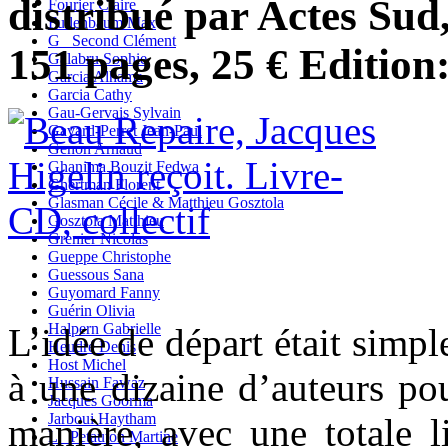
distribué par Actes Su
Fourier Claire
Fullenbaum Max
G_ Second Clément
151 pages, 25 € Edition
Galabru Sophie
Garcia Alhama
Garcia Cathy
Gau-Gervais Sylvain
Gavard-Perret Jean-Paul
Genon Arnaud
Ghanima Bouzit Fedwa
Ghertman Florent
Glasman Cécile & Matthieu Gosztola
Gosztola Matthieu
Grenier Nicolas
Gueppe Christophe
Guessous Sana
Guyomard Fanny
Guérin Olivia
Halpern Gabrielle
L’idée de départ était simpl
Heudré Denis
Host Michel
à une dizaine d’auteurs pou
Hussain Fawaz
Jacques Goorma
Jarboui Haytham
manière, avec une totale l
L_ Petauton Martine