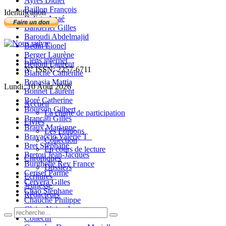
Ayres Didier
Baillon François
Identification
Balista Anaé
Banderier Gilles
Baroudi Abdelmajid
Bedin Lionel
Berger Laurène
Liens internet
Bettoni Laurent
N° ISSN: 2257-6711
Blanche Catherine
Bonasia Mattia
Lundi, 10 Août 2026
Bonnet Laurent
Boré Catherine
Accueil
Bourson Gilbert
La charte de participation
Brancati Gilles
Livres
Braux Marianne
Les Editions
Bravaccio Valérie T_
Collection
Bret Stéphane
En cours de lecture
Bretou Jean-Jacques
Chroniques
Burghelle Rey France
Dossiers
Ceriset Parme
Ecritures
Cervera Gilles
Jeunesse
Chao Stéphane
Rédacteurs
Chauché Philippe
Claire-Neige Jaunet
Collectif