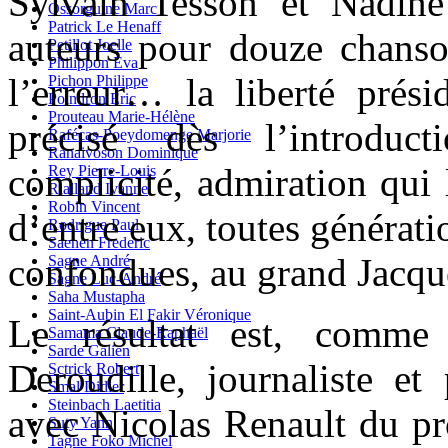
Sylvain Tesson et Nadine
Ossorguine Marc
Patrick Le Henaff
auteurs pour douze chanson
Petillot Joelle
Philippon Eva
l’erreur… la liberté prési
Pichon Philippe
Poindron Eric
Prouteau Marie-Hélène
précisé dès l’introduct
Rafécas-Poeydomenge Marjorie
Ranaivoson Dominique
complicité, admiration qui 
Rey Pierre-Louis
Rialland Ivanne
Robin Vincent
d’entre eux, toutes génératio
Rodrigue Paul
Saenen Frederic
confondues, au grand Jacqu
Sagne André
Sagne Luc-André
Saha Mustapha
Saint-Aubin El Fakir Véronique
Le résultat est, comme 
Samama Claude-Raphaël
Sarde Galien
Deroudille, journaliste et 
Sctrick Robert
Smal Didier
Steinbach Laetitia
avec Nicolas Renault du pr
Suty Yann
Tagne Foko Michel