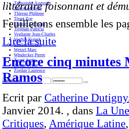
littéraire foisonnant et dému
Talbourdel Augustin
Talcott Mélanie
Thireau Philippe
Tisset Zoe
Feuilletons ensemble les pa
Tramier Germain
Trojman Patricia
Vegliante Jean-Charles
Lire la suite
Verdun Franck
Verdun Olivier
Wetzel Marc
Windecker Pierre
Encore cinq minutes 
Zaoui Amin
Zobda Sylvie
Zordan Laurence
Ramos
Ecrit par
Catherine Dutigny
Janvier 2014. , dans
La Une
Critiques
,
Amérique Latine