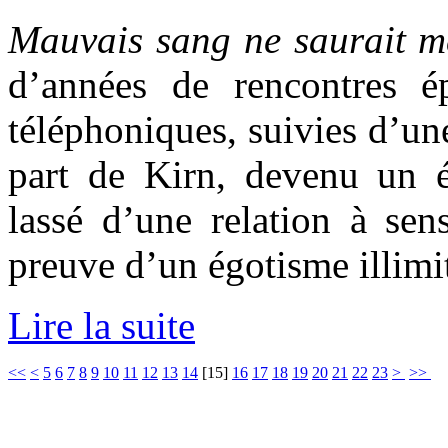
Mauvais sang ne saurait m
d’années de rencontres é
téléphoniques, suivies d’une
part de Kirn, devenu un é
lassé d’une relation à sen
preuve d’un égotisme illimi
Lire la suite
<<
<
5
6
7
8
9
10
11
12
13
14
[
15
]
16
17
18
19
20
21
22
23
>
>>