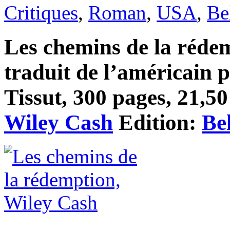
Critiques
,
Roman
,
USA
,
Be
Les chemins de la rédem
traduit de l’américain
Tissut, 300 pages, 21,50 
Wiley Cash
Edition:
Be