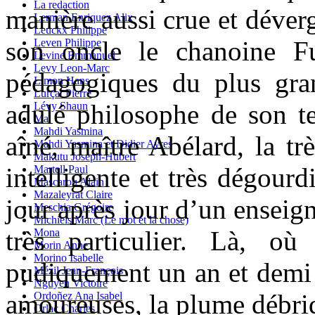
La redaction
manière aussi crue et déver
Lerman Enriquez Alix
Leuckx Philippe
son oncle le chanoine F
Leven Philippe
Levine Emmanuel
Levy Leon-Marc
pédagogiques du plus gra
Limon Hans
Lurçat Pierre
adulé philosophe de son t
Lévy Shaun
Ma
Mahdi Yasmina
aîné, maître Abélard, la trè
Mahdi Yasmina et Didier Ayres
Makutu Joseph-Hubert
intelligente et très dégourd
Martell Paul
Mascarou Alain
Mazaleyrat Claire
jour après jour d’un enseign
Meschia Grégoire
Michiels Marc (Le mot et la chose)
très particulier. Là, où
Mona
Morin Anne
Morino Isabelle
pudiquement un an et demi 
Mézil Jean-François
Nguyen Victoire
amoureuses, la plume débrid
Ordoñez Ana Isabel
Orlac Charles