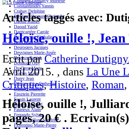
Compère-Demarcy Murielle
Constantinidès Yannis
Crahay Delphine
Articles taggés avec: Dut
D'Hérart-Brocard Christelle
Daoud Kamel
Daoud Yazid
Darricarrère Carole
Héloïse, ouille !, Jean
De Courson Nathalie
Del Dingo Fabrice
Desrosiers Jacques
Desvignes Marie-Josée
Ecrit par
Catherine Dutigny
Devaux Patrick
Donikian Guy
Avril 2015. , dans
La Une L
Du Crest Marie
Duclos Marie
Durry Jean
Critiques
,
Histoire
,
Roman
Dutigny/Elsa Catherine
Duttine Charles
Epsztein Pierrette
Fassin Laurent
Héloïse, ouille !, Jullia
Fauren Bernard
Faurieux Alain
pages, 20 € . Ecrivain(s
Ferrando Sylvie
Ferron-Veillard Sandrine
Fiorentino Marie-Pierre