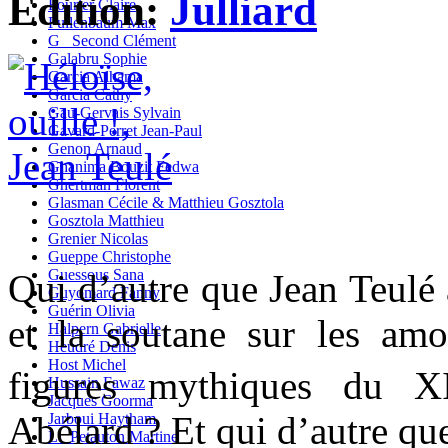
Edition:
Julliard
Fourier Claire
Fullenbaum Max
G_ Second Clément
Galabru Sophie
Garcia Alhama
Garcia Cathy
Gau-Gervais Sylvain
Gavard-Perret Jean-Paul
Genon Arnaud
Ghanima Bouzit Fedwa
Ghertman Florent
Glasman Cécile & Matthieu Gosztola
Gosztola Matthieu
Grenier Nicolas
Gueppe Christophe
Guessous Sana
Qui d’autre que Jean Teulé a
Guyomard Fanny
Guérin Olivia
et la soutane sur les am
Halpern Gabrielle
Heudré Denis
Host Michel
figures mythiques du X
Hussain Fawaz
Jacques Goorma
Abélard ? Et qui d’autre que 
Jarboui Haytham
L_ Petauton Martine