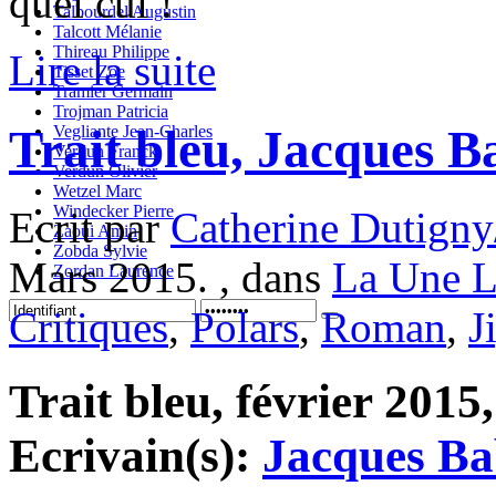
quel cul !
Talbourdel Augustin
Talcott Mélanie
Thireau Philippe
Lire la suite
Tisset Zoe
Tramier Germain
Trojman Patricia
Trait bleu, Jacques B
Vegliante Jean-Charles
Verdun Franck
Verdun Olivier
Wetzel Marc
Windecker Pierre
Ecrit par
Catherine Dutigny
Zaoui Amin
Zobda Sylvie
Mars 2015. , dans
La Une L
Zordan Laurence
Critiques
,
Polars
,
Roman
,
J
Trait bleu, février 2015,
Ecrivain(s):
Jacques Ba