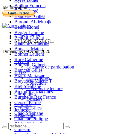
Ayres Didier
Baillon François
Identification
Balista Anaé
Banderier Gilles
Baroudi Abdelmajid
Bedin Lionel
Berger Laurène
Liens internet
Bettoni Laurent
N° ISSN: 2257-6711
Blanche Catherine
Bonasia Mattia
Dimanche, 09 Août 2026
Bonnet Laurent
Boré Catherine
Accueil
Bourson Gilbert
La charte de participation
Brancati Gilles
Livres
Braux Marianne
Les Editions
Bravaccio Valérie T_
Collection
Bret Stéphane
En cours de lecture
Bretou Jean-Jacques
Chroniques
Burghelle Rey France
Dossiers
Ceriset Parme
Ecritures
Cervera Gilles
Jeunesse
Chao Stéphane
Rédacteurs
Chauché Philippe
Claire-Neige Jaunet
Collectif