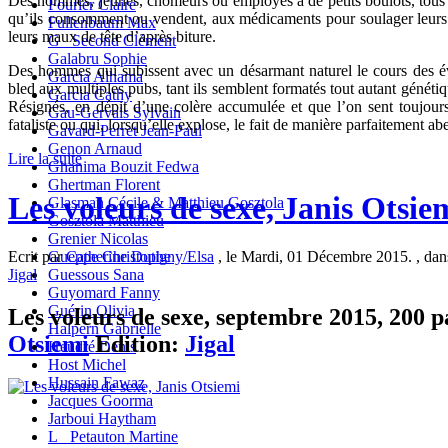
Des hommes, jeunes, chômeurs ou employés à de petits boulots, tous ou
Fourier Claire
qu’ils consomment ou vendent, aux médicaments pour soulager leurs s
Fullenbaum Max
leurs maux de tête d’après biture.
G_ Second Clément
Galabru Sophie
Des hommes qui subissent avec un désarmant naturel le cours des évé
Garcia Alhama
bled aux multiples pubs, tant ils semblent formatés tout autant génét
Garcia Cathy
Résignés, en dépit d’une colère accumulée et que l’on sent toujours
Gau-Gervais Sylvain
fataliste ou qui, lorsqu’elle explose, le fait de manière parfaitement ab
Gavard-Perret Jean-Paul
Genon Arnaud
Lire la suite
Ghanima Bouzit Fedwa
Ghertman Florent
Les voleurs de sexe, Janis Otsie
Glasman Cécile & Matthieu Gosztola
Gosztola Matthieu
Grenier Nicolas
Gueppe Christophe
Ecrit par
Catherine Dutigny/Elsa
, le Mardi, 01 Décembre 2015. , da
Guessous Sana
Jigal
Guyomard Fanny
Guérin Olivia
Les voleurs de sexe, septembre 2015, 200 pa
Halpern Gabrielle
Otsiemi
Edition:
Jigal
Heudré Denis
Host Michel
Hussain Fawaz
Jacques Goorma
Jarboui Haytham
L_ Petauton Martine