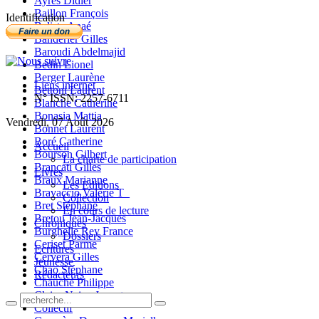
Ayres Didier
Baillon François
Identification
Balista Anaé
Banderier Gilles
Baroudi Abdelmajid
Bedin Lionel
Berger Laurène
Liens internet
Bettoni Laurent
N° ISSN: 2257-6711
Blanche Catherine
Bonasia Mattia
Vendredi, 07 Août 2026
Bonnet Laurent
Boré Catherine
Accueil
Bourson Gilbert
La charte de participation
Brancati Gilles
Livres
Braux Marianne
Les Editions
Bravaccio Valérie T_
Collection
Bret Stéphane
En cours de lecture
Bretou Jean-Jacques
Chroniques
Burghelle Rey France
Dossiers
Ceriset Parme
Ecritures
Cervera Gilles
Jeunesse
Chao Stéphane
Rédacteurs
Chauché Philippe
Claire-Neige Jaunet
Collectif