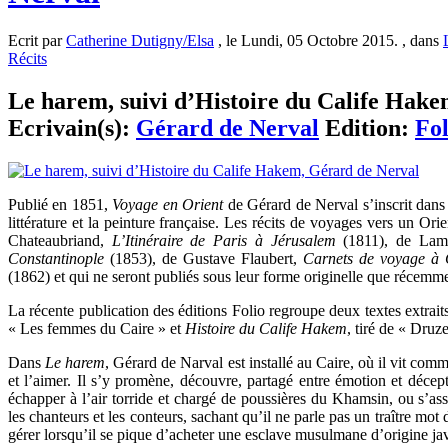
Ecrit par
Catherine Dutigny/Elsa
, le Lundi, 05 Octobre 2015. , dans
Récits
Le harem, suivi d’Histoire du Calife Hakem
Ecrivain(s):
Gérard de Nerval
Edition:
Fol
Publié en 1851,
Voyage en Orient
de Gérard de Nerval s’inscrit dans 
littérature et la peinture française. Les récits de voyages vers un Or
Chateaubriand,
L’Itinéraire de Paris à Jérusalem
(1811), de Lam
Constantinople
(1853), de Gustave Flaubert,
Carnets de voyage à 
(1862) et qui ne seront publiés sous leur forme originelle que récemm
La récente publication des éditions Folio regroupe deux textes extrai
« Les femmes du Caire » et
Histoire du Calife Hakem
, tiré de « Druz
Dans
Le harem
, Gérard de Narval est installé au Caire, où il vit com
et l’aimer. Il s’y promène, découvre, partagé entre émotion et décep
échapper à l’air torride et chargé de poussières du Khamsin, ou s’asso
les chanteurs et les conteurs, sachant qu’il ne parle pas un traître mot
gérer lorsqu’il se pique d’acheter une esclave musulmane d’origine ja