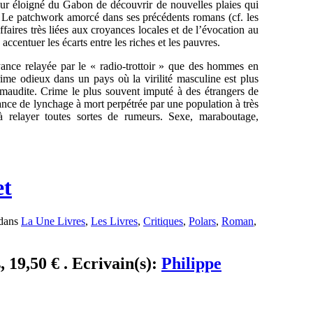
ur éloigné du Gabon de découvrir de nouvelles plaies qui
. Le patchwork amorcé dans ses précédents romans (cf. les
faires très liées aux croyances locales et de l’évocation au
accentuer les écarts entre les riches et les pauvres.
oyance relayée par le « radio-trottoir » que des hommes en
rime odieux dans un pays où la virilité masculine est plus
 maudite. Crime le plus souvent imputé à des étrangers de
ce de lynchage à mort perpétrée par une population à très
 relayer toutes sortes de rumeurs. Sexe, maraboutage,
et
 dans
La Une Livres
,
Les Livres
,
Critiques
,
Polars
,
Roman
,
 19,50 € . Ecrivain(s):
Philippe