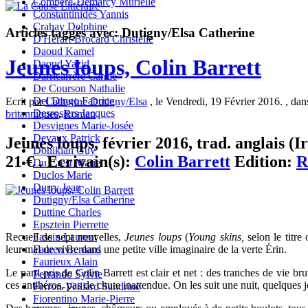
Compère-Demarcy Murielle
Constantinidès Yannis
Crahay Delphine
Articles taggés avec: Dutigny/Elsa Catherine
D'Hérart-Brocard Christelle
Daoud Kamel
Jeunes loups, Colin Barrett
Daoud Yazid
Darricarrère Carole
De Courson Nathalie
Del Dingo Fabrice
Ecrit par
Catherine Dutigny/Elsa
, le Vendredi, 19 Février 2016. , da
Desrosiers Jacques
britanniques
,
Roman
Desvignes Marie-Josée
Devaux Patrick
Jeunes loups, février 2016, trad. anglais (
Donikian Guy
21 € . Ecrivain(s):
Colin Barrett
Edition:
R
Du Crest Marie
Duclos Marie
Durry Jean
Dutigny/Elsa Catherine
Duttine Charles
Epsztein Pierrette
Fassin Laurent
Recueil de sept nouvelles,
Jeunes loups
(
Young skins,
selon le titre 
Fauren Bernard
leur mal de vivre dans une petite ville imaginaire de la verte Érin.
Faurieux Alain
Le parti pris de Colin Barrett est clair et net : des tranches de vie br
Ferrando Sylvie
ces antihéros, pas de chute inattendue. On les suit une nuit, quelques j
Ferron-Veillard Sandrine
Fiorentino Marie-Pierre