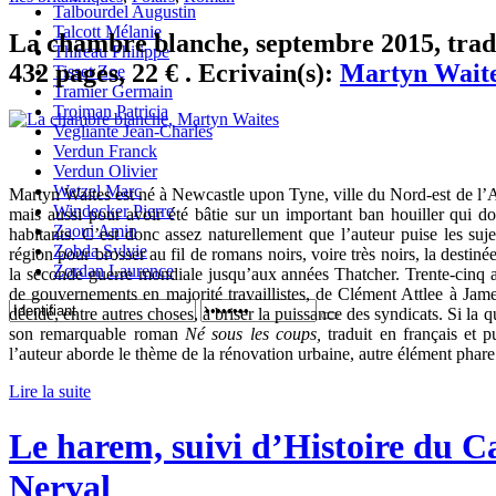
Talbourdel Augustin
Talcott Mélanie
La chambre blanche, septembre 2015, tradui
Thireau Philippe
432 pages, 22 € . Ecrivain(s):
Martyn Wait
Tisset Zoe
Tramier Germain
Trojman Patricia
Vegliante Jean-Charles
Verdun Franck
Verdun Olivier
Wetzel Marc
Martyn Waites est né à Newcastle upon Tyne, ville du Nord-est de l’A
Windecker Pierre
mais aussi pour avoir été bâtie sur un important ban houiller qui d
Zaoui Amin
habitants. C’est donc assez naturellement que l’auteur puise les suje
Zobda Sylvie
région pour brosser au fil de romans noirs, voire très noirs, la desti
Zordan Laurence
la seconde guerre mondiale jusqu’aux années Thatcher. Trente-cinq a
de gouvernements en majorité travaillistes, de Clément Attlee à Jam
décidé, entre autres choses, à briser la puissance des syndicats. Si la
son remarquable roman
Né sous les coups,
traduit en français et p
l’auteur aborde le thème de la rénovation urbaine, autre élément phare
Lire la suite
Le harem, suivi d’Histoire du 
Nerval