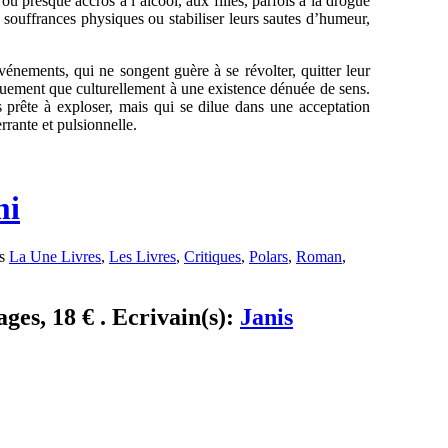
 presque accros à l’alcool, aux filles, parfois à la drogue
ouffrances physiques ou stabiliser leurs sautes d’humeur,
nements, qui ne songent guère à se révolter, quitter leur
iquement que culturellement à une existence dénuée de sens.
 prête à exploser, mais qui se dilue dans une acceptation
errante et pulsionnelle.
mi
ns
La Une Livres
,
Les Livres
,
Critiques
,
Polars
,
Roman
,
ges, 18 € . Ecrivain(s):
Janis