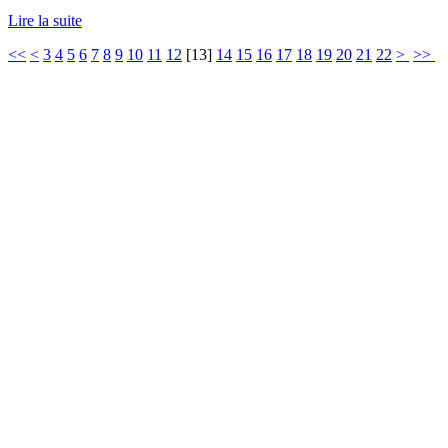
Lire la suite
<<
<
3
4
5
6
7
8
9
10
11
12
[
13
]
14
15
16
17
18
19
20
21
22
>
>>