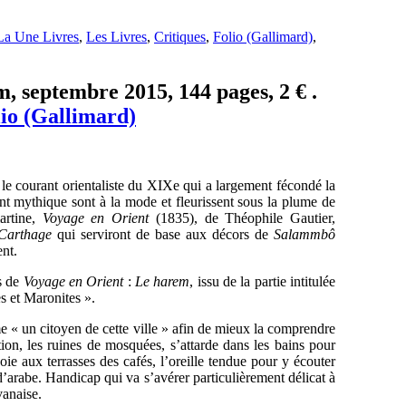
La Une Livres
,
Les Livres
,
Critiques
,
Folio (Gallimard)
,
, septembre 2015, 144 pages, 2 € .
io (Gallimard)
le courant orientaliste du XIXe qui a largement fécondé la
ient mythique sont à la mode et fleurissent sous la plume de
artine,
Voyage en Orient
(1835), de Théophile Gautier,
Carthage
qui serviront de base aux décors de
Salammbô
ent.
ts de
Voyage en Orient
:
Le harem
, issu de la partie intitulée
es et Maronites ».
me « un citoyen de cette ville » afin de mieux la comprendre
tion, les ruines de mosquées, s’attarde dans les bains pour
ie aux terrasses des cafés, l’oreille tendue pour y écouter
 d’arabe. Handicap qui va s’avérer particulièrement délicat à
vanaise.