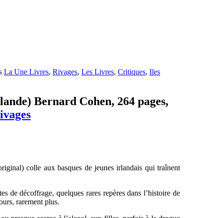
ns
La Une Livres
,
Rivages
,
Les Livres
,
Critiques
,
Iles
Irlande) Bernard Cohen, 264 pages,
ivages
original)
colle aux basques de jeunes irlandais qui traînent
utes de décoffrage, quelques rares repères dans l’histoire de
ours, rarement plus.