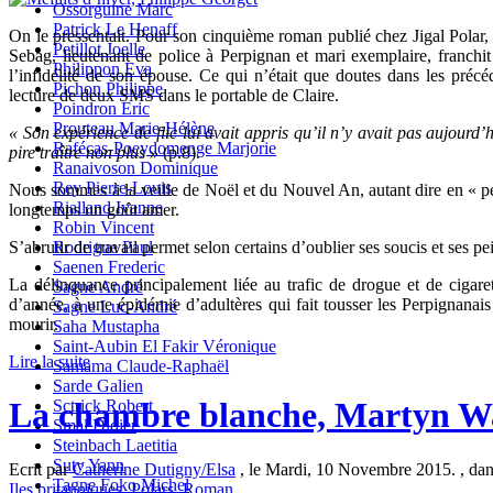
Ossorguine Marc
Patrick Le Henaff
On le pressentait. Pour son cinquième roman publié chez Jigal Polar,
Petillot Joelle
Sebag, lieutenant de police à Perpignan et mari exemplaire, franchit
Philippon Eva
l’infidélité de son épouse. Ce qui n’était que doutes dans les préc
Pichon Philippe
lecture de deux SMS dans le portable de Claire.
Poindron Eric
Prouteau Marie-Hélène
« Son expérience de flic lui avait appris qu’il n’y avait pas aujourd
Rafécas-Poeydomenge Marjorie
pire traître non plus »
(p.8).
Ranaivoson Dominique
Rey Pierre-Louis
Nous sommes à la veille de Noël et du Nouvel An, autant dire en « pé
Rialland Ivanne
longtemps un goût amer.
Robin Vincent
S’abrutir de travail permet selon certains d’oublier ses soucis et ses p
Rodrigue Paul
Saenen Frederic
La délinquance principalement liée au trafic de drogue et de cigare
Sagne André
d’année, à une épidémie d’adultères qui fait tousser les Perpignanai
Sagne Luc-André
mourir.
Saha Mustapha
Saint-Aubin El Fakir Véronique
Lire la suite
Samama Claude-Raphaël
Sarde Galien
La chambre blanche, Martyn Wa
Sctrick Robert
Smal Didier
Steinbach Laetitia
Suty Yann
Ecrit par
Catherine Dutigny/Elsa
, le Mardi, 10 Novembre 2015. , da
Tagne Foko Michel
Iles britanniques
,
Polars
,
Roman