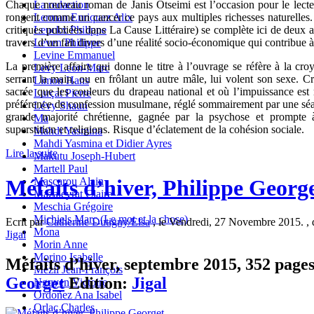
La redaction
Chaque nouveau roman de Janis Otseimi est l’occasion pour le lecte
Lerman Enriquez Alix
rongent comme un cancer ce pays aux multiples richesses naturelles
Leuckx Philippe
critiques publiées dans La Cause Littéraire) se complète ici de deux af
Leven Philippe
travers d’un fait divers d’une réalité socio-économique qui contribue à 
Levine Emmanuel
La première affaire qui donne le titre à l’ouvrage se réfère à la cr
Levy Leon-Marc
serrant la main, ou en frôlant un autre mâle, lui volent son sexe. C
Limon Hans
sacrée que les couleurs du drapeau national et où l’impuissance est
Lurçat Pierre
préférence de confession musulmane, réglé sommairement par une séan
Lévy Shaun
grande majorité chrétienne, gagnée par la psychose et prompte à
Ma
superstition et religions. Risque d’éclatement de la cohésion sociale.
Mahdi Yasmina
Mahdi Yasmina et Didier Ayres
Lire la suite
Makutu Joseph-Hubert
Martell Paul
Méfaits d’hiver, Philippe Georg
Mascarou Alain
Mazaleyrat Claire
Meschia Grégoire
Michiels Marc (Le mot et la chose)
Ecrit par
Catherine Dutigny/Elsa
, le Vendredi, 27 Novembre 2015. ,
Mona
Jigal
Morin Anne
Morino Isabelle
Méfaits d’hiver, septembre 2015, 352 pages,
Mézil Jean-François
Georget
Edition:
Jigal
Nguyen Victoire
Ordoñez Ana Isabel
Orlac Charles