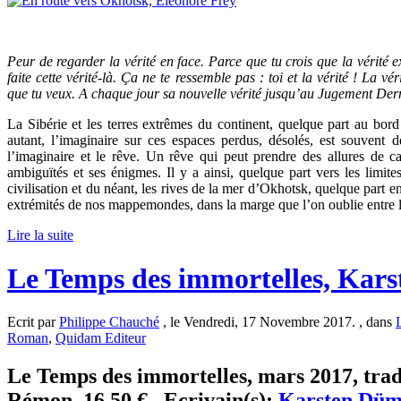
Peur de regarder la vérité en face. Parce que tu crois que la vérité e
faite cette vérité-là. Ça ne te ressemble pas : toi et la vérité ! La vér
que tu veux. A chaque jour sa nouvelle vérité jusqu’au Jugement Dern
La Sibérie et les terres extrêmes du continent, quelque part au bord
autant, l’imaginaire sur ces espaces perdus, désolés, est souvent de
l’imaginaire et le rêve. Un rêve qui peut prendre des allures de 
ambiguïtés et ses énigmes. Il y a ainsi, quelque part vers les limites
civilisation et du néant, les rives de la mer d’Okhotsk, quelque part e
extrémités de nos mappemondes, dans la marge que l’on oublie entre l’
Lire la suite
Le Temps des immortelles, Kar
Ecrit par
Philippe Chauché
, le Vendredi, 17 Novembre 2017. , dans
Roman
,
Quidam Editeur
Le Temps des immortelles, mars 2017, trad
Rémon, 16,50 € . Ecrivain(s):
Karsten Dü