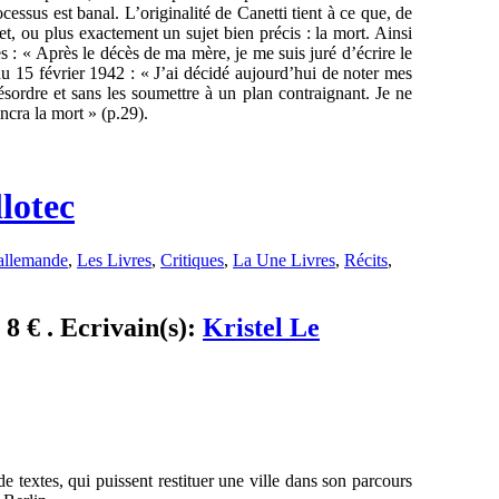
cessus est banal. L’originalité de Canetti tient à ce que, de
et, ou plus exactement un sujet bien précis : la mort. Ainsi
s : « Après le décès de ma mère, je me suis juré d’écrire le
du 15 février 1942 : « J’ai décidé aujourd’hui de noter mes
ésordre et sans les soumettre à un plan contraignant. Je ne
ncra la mort » (p.29).
llotec
allemande
,
Les Livres
,
Critiques
,
La Une Livres
,
Récits
,
 8 € . Ecrivain(s):
Kristel Le
 de textes, qui puissent restituer une ville dans son parcours