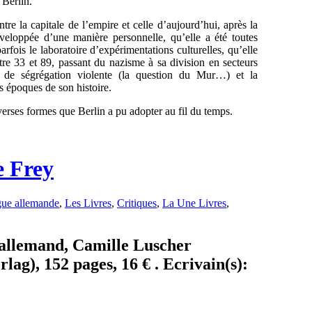
 Berlin.
tre la capitale de l’empire et celle d’aujourd’hui, après la
veloppée d’une manière personnelle, qu’elle a été toutes
fois le laboratoire d’expérimentations culturelles, qu’elle
entre 33 et 89, passant du nazisme à sa division en secteurs
es de ségrégation violente (la question du Mur…) et la
es époques de son histoire.
diverses formes que Berlin a pu adopter au fil du temps.
e Frey
ue allemande
,
Les Livres
,
Critiques
,
La Une Livres
,
. allemand, Camille Luscher
ag), 152 pages, 16 € . Ecrivain(s):