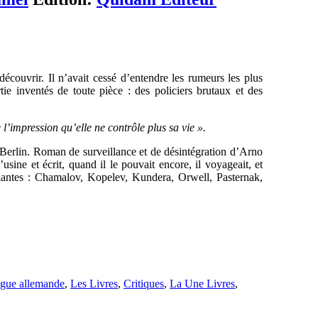
 découvrir. Il n’avait cessé d’entendre les rumeurs les plus
tie inventés de toute pièce : des policiers brutaux et des
 l’impression qu’elle ne contrôle plus sa vie ».
 Berlin. Roman de surveillance et de désintégration d’Arno
usine et écrit, quand il le pouvait encore, il voyageait, et
blantes : Chamalov, Kopelev, Kundera, Orwell, Pasternak,
gue allemande
,
Les Livres
,
Critiques
,
La Une Livres
,