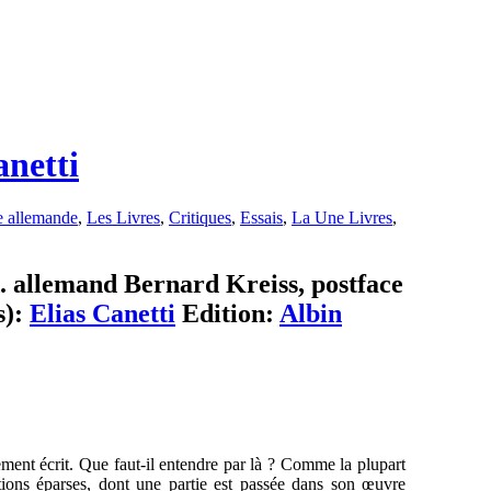
anetti
 allemande
,
Les Livres
,
Critiques
,
Essais
,
La Une Livres
,
d. allemand Bernard Kreiss, postface
s):
Elias Canetti
Edition:
Albin
ement écrit. Que faut-il entendre par là ? Comme la plupart
tions éparses, dont une partie est passée dans son œuvre