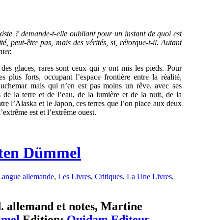
xiste ? demande-t-elle oubliant pour un instant de quoi est
ité, peut-être pas, mais des vérités, si, rétorque-t-il. Autant
ier.
 des glaces, rares sont ceux qui y ont mis les pieds. Pour
s plus forts, occupant l’espace frontière entre la réalité,
cauchemar mais qui n’en est pas moins un rêve, avec ses
 de la terre et de l’eau, de la lumière et de la nuit, de la
ntre l’Alaska et le Japon, ces terres que l’on place aux deux
extrême est et l’extrême ouest.
sten Dümmel
Langue allemande
,
Les Livres
,
Critiques
,
La Une Livres
,
. allemand et notes, Martine
mmel
Edition:
Quidam Editeur