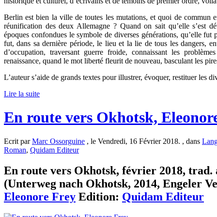
historique et culturel, d’écrivains et de témoins de premier ordre, voilà
Berlin est bien la ville de toutes les mutations, et quoi de commun en
réunification des deux Allemagne ? Quand on sait qu’elle s’est dé
époques confondues le symbole de diverses générations, qu’elle fut par
fut, dans sa dernière période, le lieu et la lie de tous les dangers, 
d’occupation, traversant guerre froide, connaissant les problèm
renaissance, quand le mot liberté fleurit de nouveau, basculant les pir
L’auteur s’aide de grands textes pour illustrer, évoquer, restituer les 
Lire la suite
En route vers Okhotsk, Eleonor
Ecrit par
Marc Ossorguine
, le Vendredi, 16 Février 2018. , dans
Lang
Roman
,
Quidam Editeur
En route vers Okhotsk, février 2018, trad
(Unterweg nach Okhotsk, 2014, Engeler Verl
Eleonore Frey
Edition:
Quidam Editeur