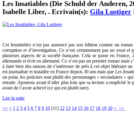
Les Insatiables (Die Schuld der Anderen, 2
Isabelle Liber, . Ecrivain(s):
Gila Lustiger
Cet
Insatiables
n’est pas annoncé pas son éditeur comme un roman noi
corruption et d’investigation. Ce n’est certainement pas un essai et 
plusieurs aspects de la société française. Cela se passe en France,
allemande et écrit en allemand. Ce n’est pas un premier roman mais 
à faire bien des raisons de s’intéresser de près à cet objet littéraire
est journaliste et installée en France depuis 30 ans mais que
Les Insati
un polar, les policiers sont plutôt des personnages « secondaires » qui
retraite. Ajoutons avant d’aller plus loin que sa lecture a empêché le p
avant de l’avoir achevé (ce qui est plutôt rare).
Lire la suite
<<
<
1
2
3
4
5
6
7
8
9
10
[
11
]
12
13
14
15
16
17
18
19
20
>
>>