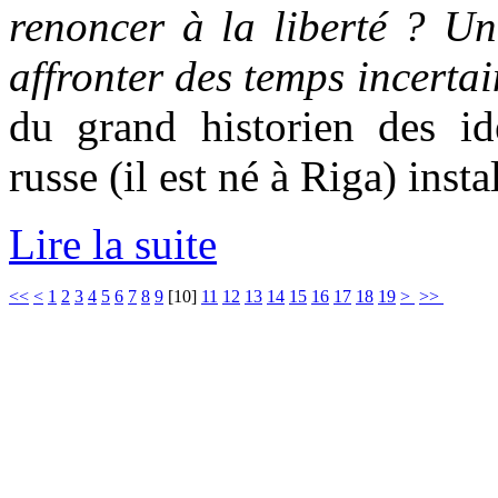
renoncer à la liberté ? Un
affronter des temps incertai
du grand historien des idé
russe (il est né à Riga) ins
Lire la suite
<<
<
1
2
3
4
5
6
7
8
9
[
10
]
11
12
13
14
15
16
17
18
19
>
>>