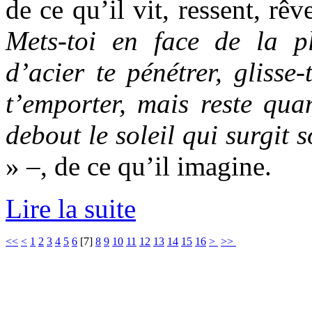
de ce qu’il vit, ressent, rêv
Mets-toi en face de la pl
d’acier te pénétrer, glisse
t’emporter, mais reste qua
debout le soleil qui surgit 
» –, de ce qu’il
imagine.
Lire la suite
<<
<
1
2
3
4
5
6
[
7
]
8
9
10
11
12
13
14
15
16
>
>>