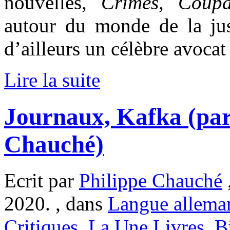
nouvelles,
Crimes
,
Coupa
autour du monde de la jus
d’ailleurs un célèbre avocat
Lire la suite
Journaux, Kafka (par
Chauché)
Ecrit par
Philippe Chauché
,
2020. , dans
Langue allema
Critiques
,
La Une Livres
,
B