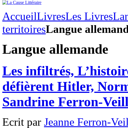
Accueil
Livres
Les Livres
Lan
territoires
Langue alleman
Langue allemande
Les infiltrés, L’histo
défièrent Hitler, Nor
Sandrine Ferron-Veil
Ecrit par
Jeanne Ferron-Veil