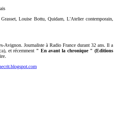
ais
 Grasset, Louise Bottu, Quidam, L'Atelier contemporain,
les-Avignon. Journaliste à Radio France durant 32 ans. Il a
tica), et récemment
" En avant la chronique " (Editions
ire.
hecrit.blogspot.com