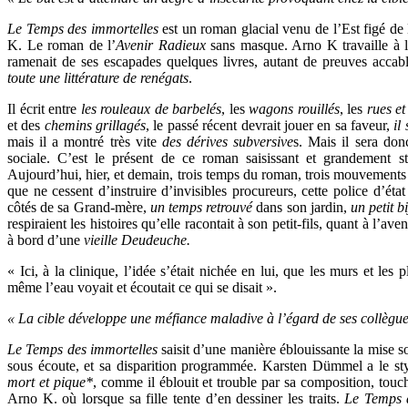
Le Temps des immortelles
est un roman glacial venu de l’Est figé de
K. Le roman de l’
Avenir Radieux
sans masque. Arno K travaille à l’
ramenait de ses escapades quelques livres, autant de preuves acca
toute une littérature de renégats
.
Il écrit entre
les rouleaux de barbelés
, les
wagons rouillés
, les
rues et
et des
chemins grillagés
, le passé récent devrait jouer en sa faveur,
il
mais il a montré très vite
des dérives subversive
s. Mais il sera don
sociale. C’est le présent de ce roman saisissant et grandement sty
Aujourd’hui, hier, et demain, trois temps du roman, trois mouvements 
que ne cessent d’instruire d’invisibles procureurs, cette police d’éta
côtés de sa Grand-mère,
un temps retrouvé
dans son jardin,
un petit b
respiraient les histoires qu’elle racontait à son petit-fils, quant à l’aven
à bord d’une
vieille Deudeuche.
« Ici, à la clinique, l’idée s’était nichée en lui, que les murs et les
même l’eau voyait et écoutait ce qui se disait ».
« La cible développe une méfiance maladive à l’égard de ses collègue
Le Temps des immortelles
saisit d’une manière éblouissante la mise s
sous écoute, et sa disparition programmée. Karsten Dümmel a le style
mort et pique*
, comme il éblouit et trouble par sa composition, tou
Arno K. où lorsque sa fille tente d’en dessiner les traits.
Le Temps 