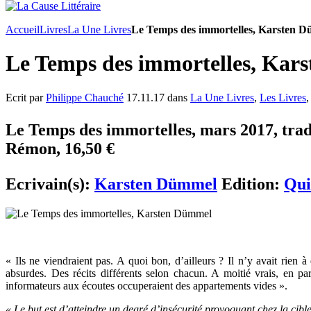
Accueil
Livres
La Une Livres
Le Temps des immortelles, Karsten 
Le Temps des immortelles, Kar
Ecrit par
Philippe Chauché
17.11.17 dans
La Une Livres
,
Les Livres
Le Temps des immortelles, mars 2017, trad
Rémon, 16,50 €
Ecrivain(s):
Karsten Dümmel
Edition:
Qui
« Ils ne viendraient pas. A quoi bon, d’ailleurs ? Il n’y avait rien à
absurdes. Des récits différents selon chacun. A moitié vrais, en par
informateurs aux écoutes occuperaient des appartements vides ».
« Le but est d’atteindre un degré d’insécurité provoquant chez la cible