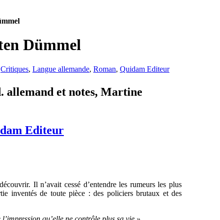
Dümmel
sten Dümmel
,
Critiques
,
Langue allemande
,
Roman
,
Quidam Editeur
. allemand et notes, Martine
dam Editeur
 découvrir. Il n’avait cessé d’entendre les rumeurs les plus
tie inventés de toute pièce : des policiers brutaux et des
 l’impression qu’elle ne contrôle plus sa vie ».