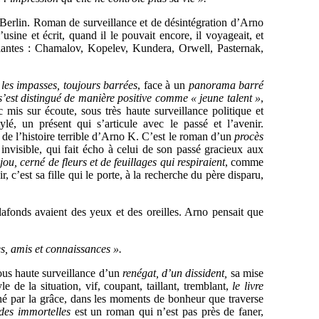
 Berlin. Roman de surveillance et de désintégration d’Arno
usine et écrit, quand il le pouvait encore, il voyageait, et
blantes : Chamalov, Kopelev, Kundera, Orwell, Pasternak,
 les impasses, toujours barrées
, face à un
panorama barré
 s’est distingué de manière positive comme « jeune talent »
,
c mis sur écoute, sous très haute surveillance politique et
lé, un présent qui s’articule avec le passé et l’avenir.
de l’histoire terrible d’Arno K. C’est le roman d’un
procès
t invisible, qui fait écho à celui de son passé gracieux aux
ijou, cerné de fleurs et de feuillages qui respiraient
, comme
ir, c’est sa fille qui le porte, à la recherche du père disparu,
 plafonds avaient des yeux et des oreilles. Arno pensait que
s, amis et connaissances ».
ous haute surveillance d’un
renégat, d’un dissident,
sa mise
 de la situation, vif, coupant, taillant, tremblant,
le livre
ché par la grâce, dans les moments de bonheur que traverse
des immortelles
est un roman qui n’est pas près de faner,