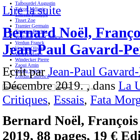
Talbourdel Augustin
Lire la suite
Talcott Mélanie
Thireau Philippe
Tisset Zoe
Tramier Germain
Bernard Noël, Franço
Trojman Patricia
Vegliante Jean-Charles
Verdun Franck
Jean-Paul Gavard-Pe
Verdun Olivier
Wetzel Marc
Windecker Pierre
Zaoui Amin
Ecrit par
Jean-Paul Gavard-
Zobda Sylvie
Zordan Laurence
Décembre 2019. , dans
La 
Critiques
,
Essais
,
Fata Mor
Bernard Noël, Françoi
2019, 88 pages, 19 € Ed