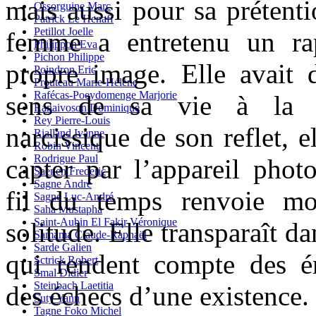
mais aussi pour sa prétentio
Ossorguine Marc
Patrick Le Henaff
Petillot Joelle
femme a entretenu un ra
Philippon Eva
Pichon Philippe
propre image. Elle avait d
Poindron Eric
Prouteau Marie-Hélène
Rafécas-Poeydomenge Marjorie
sens de sa vie à la p
Ranaivoson Dominique
Rey Pierre-Louis
narcissique de son reflet, e
Rialland Ivanne
Robin Vincent
Rodrigue Paul
capter par l’appareil phot
Saenen Frederic
Sagne André
fil du temps renvoie mo
Sagne Luc-André
Saha Mustapha
Saint-Aubin El Fakir Véronique
solitude. Elle transparaît da
Samama Claude-Raphaël
Sarde Galien
qui rendent compte des 
Sctrick Robert
Smal Didier
Steinbach Laetitia
des échecs d’une existence.
Suty Yann
Tagne Foko Michel