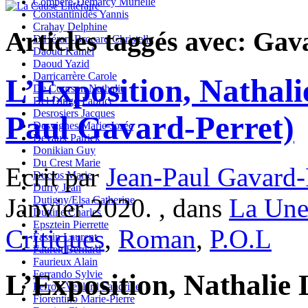
Compère-Demarcy Murielle
Constantinidès Yannis
Crahay Delphine
Articles taggés avec: Gav
D'Hérart-Brocard Christelle
Daoud Kamel
Daoud Yazid
Darricarrère Carole
L’Exposition, Nathali
De Courson Nathalie
Del Dingo Fabrice
Desrosiers Jacques
Paul Gavard-Perret)
Desvignes Marie-Josée
Devaux Patrick
Donikian Guy
Du Crest Marie
Ecrit par
Jean-Paul Gavard-
Duclos Marie
Durry Jean
Janvier 2020. , dans
La Une
Dutigny/Elsa Catherine
Duttine Charles
Epsztein Pierrette
Critiques
,
Roman
,
P.O.L
Fassin Laurent
Fauren Bernard
Faurieux Alain
Ferrando Sylvie
L’Exposition, Nathalie 
Ferron-Veillard Sandrine
Fiorentino Marie-Pierre