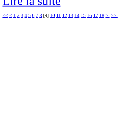
Lire la suite
<<
<
1
2
3
4
5
6
7
8
[
9
]
10
11
12
13
14
15
16
17
18
>
>>