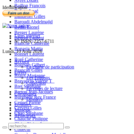
Ayres Didier
Baillon François
Identification
Balista Anaé
Banderier Gilles
Baroudi Abdelmajid
Bedin Lionel
Berger Laurène
Liens internet
Bettoni Laurent
N° ISSN: 2257-6711
Blanche Catherine
Bonasia Mattia
Lundi, 10 Août 2026
Bonnet Laurent
Boré Catherine
Accueil
Bourson Gilbert
La charte de participation
Brancati Gilles
Livres
Braux Marianne
Les Editions
Bravaccio Valérie T_
Collection
Bret Stéphane
En cours de lecture
Bretou Jean-Jacques
Chroniques
Burghelle Rey France
Dossiers
Ceriset Parme
Ecritures
Cervera Gilles
Jeunesse
Chao Stéphane
Rédacteurs
Chauché Philippe
Claire-Neige Jaunet
Collectif