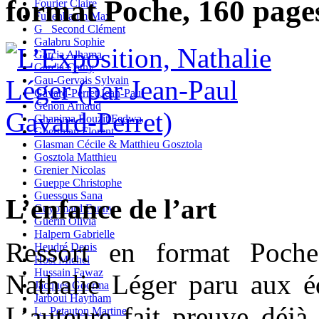
format Poche, 160 pages
Fourier Claire
Fullenbaum Max
G_ Second Clément
Galabru Sophie
Garcia Alhama
Garcia Cathy
Gau-Gervais Sylvain
Gavard-Perret Jean-Paul
Genon Arnaud
Ghanima Bouzit Fedwa
Ghertman Florent
Glasman Cécile & Matthieu Gosztola
Gosztola Matthieu
Grenier Nicolas
Gueppe Christophe
Guessous Sana
L’enfance de l’art
Guyomard Fanny
Guérin Olivia
Halpern Gabrielle
Ressort en format Poche
Heudré Denis
Host Michel
Hussain Fawaz
Nathalie Léger paru aux é
Jacques Goorma
Jarboui Haytham
L’auteure fait preuve déjà
L_ Petauton Martine