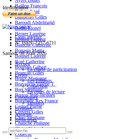
Ayres Didier
Baillon François
Identification
Balista Anaé
Banderier Gilles
Baroudi Abdelmajid
Bedin Lionel
Berger Laurène
Liens internet
Bettoni Laurent
N° ISSN: 2257-6711
Blanche Catherine
Bonasia Mattia
Samedi, 08 Août 2026
Bonnet Laurent
Boré Catherine
Accueil
Bourson Gilbert
La charte de participation
Brancati Gilles
Livres
Braux Marianne
Les Editions
Bravaccio Valérie T_
Collection
Bret Stéphane
En cours de lecture
Bretou Jean-Jacques
Chroniques
Burghelle Rey France
Dossiers
Ceriset Parme
Ecritures
Cervera Gilles
Jeunesse
Chao Stéphane
Rédacteurs
Chauché Philippe
Claire-Neige Jaunet
Collectif