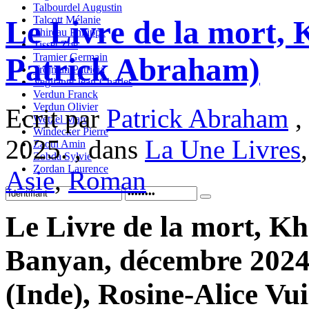
Talbourdel Augustin
Talcott Mélanie
Le Livre de la mort, 
Thireau Philippe
Tisset Zoe
Tramier Germain
Patrick Abraham)
Trojman Patricia
Vegliante Jean-Charles
Verdun Franck
Verdun Olivier
Ecrit par
Patrick Abraham
,
Wetzel Marc
Windecker Pierre
2025. , dans
La Une Livres
Zaoui Amin
Zobda Sylvie
Zordan Laurence
Asie
,
Roman
Le Livre de la mort, Kh
Banyan, décembre 2024,
(Inde), Rosine-Alice Vui