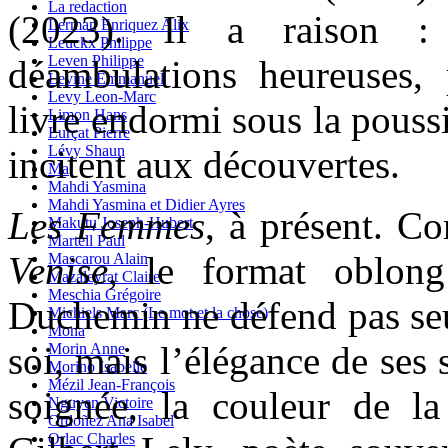
La redaction
(2023). Il a raison : 
Lerman Enriquez Alix
Leuckx Philippe
Leven Philippe
déambulations heureuses,
Levine Emmanuel
Levy Leon-Marc
livre endormi sous la pouss
Limon Hans
Lurçat Pierre
Lévy Shaun
incitent aux découvertes.
Ma
Mahdi Yasmina
Mahdi Yasmina et Didier Ayres
Les Femmes
, à présent. 
Makutu Joseph-Hubert
Martell Paul
Venise
, le format oblong 
Mascarou Alain
Mazaleyrat Claire
Meschia Grégoire
Duchemin ne défend pas seul
Michiels Marc (Le mot et la chose)
Mona
soi, mais l’élégance de ses 
Morin Anne
Morino Isabelle
Mézil Jean-François
soignée, la couleur de la 
Nguyen Victoire
Ordoñez Ana Isabel
Orlac Charles