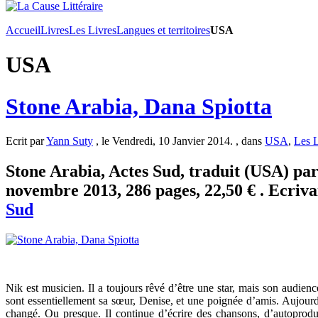
Accueil
Livres
Les Livres
Langues et territoires
USA
USA
Stone Arabia, Dana Spiotta
Ecrit par
Yann Suty
, le Vendredi, 10 Janvier 2014. , dans
USA
,
Les L
Stone Arabia, Actes Sud, traduit (USA) p
novembre 2013, 286 pages, 22,50 € . Ecriva
Sud
Nik est musicien. Il a toujours rêvé d’être une star, mais son audienc
sont essentiellement sa sœur, Denise, et une poignée d’amis. Aujourd
changé. Ou presque. Il continue d’écrire des chansons, d’autoprodui