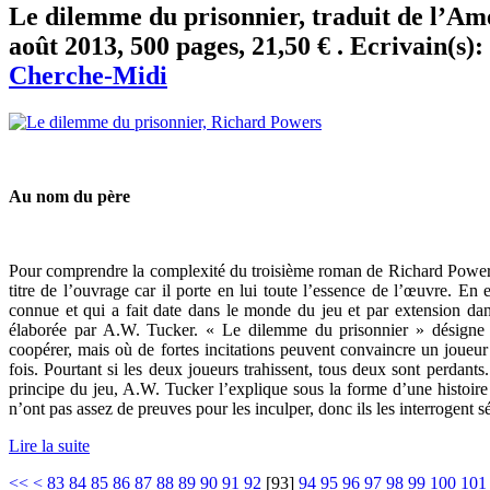
Le dilemme du prisonnier, traduit de l’Am
août 2013, 500 pages, 21,50 € . Ecrivain(s):
Cherche-Midi
Au nom du père
Pour comprendre la complexité du troisième roman de Richard Powers,
titre de l’ouvrage car il porte en lui toute l’essence de l’œuvre. En 
connue et qui a fait date dans le monde du jeu et par extension dans
élaborée par A.W. Tucker. « Le dilemme du prisonnier » désigne u
coopérer, mais où de fortes incitations peuvent convaincre un joueur r
fois. Pourtant si les deux joueurs trahissent, tous deux sont perdant
principe du jeu, A.W. Tucker l’explique sous la forme d’une histoire :
n’ont pas assez de preuves pour les inculper, donc ils les interrogent 
Lire la suite
<<
<
83
84
85
86
87
88
89
90
91
92
[
93
]
94
95
96
97
98
99
100
101