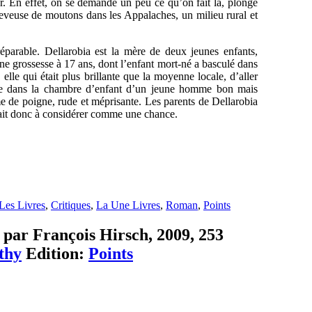
. En effet, on se demande un peu ce qu’on fait là, plongé
eveuse de moutons dans les Appalaches, un milieu rural et
parable. Dellarobia est la mère de deux jeunes enfants,
une grossesse à 17 ans, dont l’enfant mort-né a basculé dans
elle qui était plus brillante que la moyenne locale, d’aller
allée dans la chambre d’enfant d’un jeune homme bon mais
e de poigne, rude et méprisante. Les parents de Dellarobia
’était donc à considérer comme une chance.
Les Livres
,
Critiques
,
La Une Livres
,
Roman
,
Points
 par François Hirsch, 2009, 253
thy
Edition:
Points