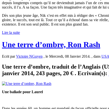
depuis longtemps compris qu’il ne deviendrait jamais l’un de ces musi
succès, il l’a. A sa façon. Une façon très imaginative et qui fait de l
Dès son plus jeune âge, Nik s’est en effet mis à rédiger des « Chro
gloire, le succès, tout est là. Tout ce qu’il a échoué dans sa vie réelle, 
existence. Il est son seul public. Il est son plus grand fan.
Lire la suite
Une terre d’ombre, Ron Rash
Ecrit par
Victoire NGuyen
, le Mercredi, 08 Janvier 2014. , dans
US
Une terre d’ombre, traduit de l’Anglais (U
janvier 2014, 243 pages, 20 € . Ecrivain(s):
Une ballade pour Laurel
Dans les années 60, un homme est mandaté de façon officielle pour s