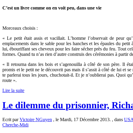
C’est un livre comme on en voit peu, dans une vie
Morceaux choisis :
« Le petit était assis et vacillait. L’homme l’observait de peur q
emplacements dans le sable pour les hanches et les épaules du petit à l’
lui, ébouriffant ses cheveux pour les faire sécher près du feu. Tout c
formes. Quand tu n’as rien d’autre construis des cérémonies à partir de
« Il retourna dans les bois et s’agenouilla à côté de son père. Il 
promis et le petit ne le découvrit pas mais il s’assit à côté de lui et s
te parlerai tous les jours, chuchotait-il. Et je n’oublierai pas. Quoi qu’
route ».
Lire la suite
Le dilemme du prisonnier, Ric
Ecrit par
Victoire NGuyen
, le Mardi, 17 Décembre 2013. , dans
US
Cherche-Midi