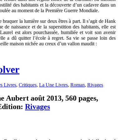
hostilité des habitants et la découverte d’un cadavre dans un
 déroulée au moment de la Première Guerre Mondiale.
e braquer la lumière sur deux êtres à part. Il s’agit de Hank
 de naissance et de la superstition des habitants, elle est
Laurel est alors pourchassée, humiliée et voit son avenir
e a dû quitter l’école à regret. Sa vie se passe loin des
ieille maison nichée au creux d’un vallon maudit :
olver
s Livres
,
Critiques
,
La Une Livres
,
Roman
,
Rivages
e Aubert août 2013, 560 pages,
dition:
Rivages