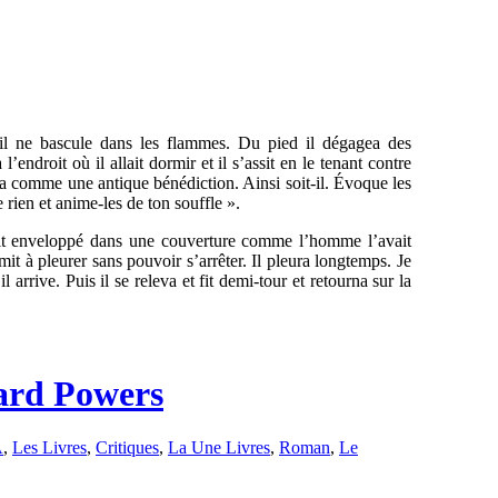
u’il ne bascule dans les flammes. Du pied il dégagea des
endroit où il allait dormir et il s’assit en le tenant contre
ela comme une antique bénédiction. Ainsi soit-il. Évoque les
 rien et anime-les de ton souffle ».
était enveloppé dans une couverture comme l’homme l’avait
e mit à pleurer sans pouvoir s’arrêter. Il pleura longtemps. Je
il arrive. Puis il se releva et fit demi-tour et retourna sur la
hard Powers
A
,
Les Livres
,
Critiques
,
La Une Livres
,
Roman
,
Le