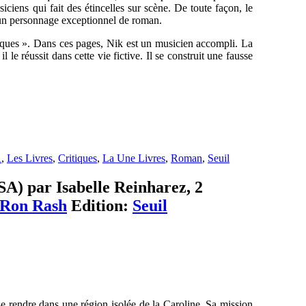
ciens qui fait des étincelles sur scène. De toute façon, le
ui un personnage exceptionnel de roman.
niques ». Dans ces pages, Nik est un musicien accompli. La
il le réussit dans cette vie fictive. Il se construit une fausse
A
,
Les Livres
,
Critiques
,
La Une Livres
,
Roman
,
Seuil
SA) par Isabelle Reinharez, 2
Ron Rash
Edition:
Seuil
e rendre dans une région isolée de la Caroline. Sa mission