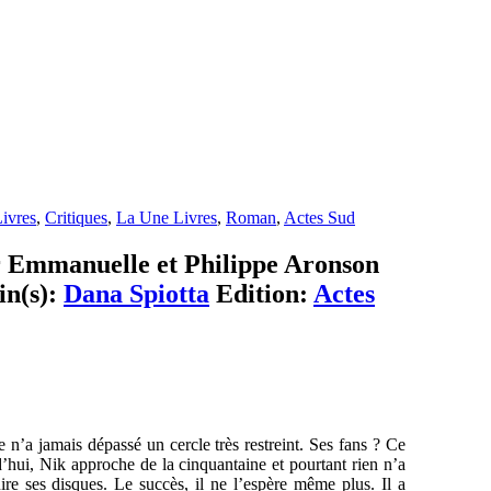
ivres
,
Critiques
,
La Une Livres
,
Roman
,
Actes Sud
ar Emmanuelle et Philippe Aronson
in(s):
Dana Spiotta
Edition:
Actes
e n’a jamais dépassé un cercle très restreint. Ses fans ? Ce
’hui, Nik approche de la cinquantaine et pourtant rien n’a
re ses disques. Le succès, il ne l’espère même plus. Il a