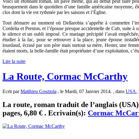
Voici un étonnant roman, un pavé même, qui au début peut faire peur
brusquement dans le quotidien d’une famille américaine moyenne, él
clos dont la vie est rythmée par les saisons et l’Église.
Tout démarre au moment où Dellarobia s’apprête à commettre l’irré
Cordelia et Preston, et l’épouse presque accidentelle de Cub, suite à 
le silence et un oubli imposé. Ce mariage précipité l’avait empêchée, 
étudier à la fac, pour se retrouver à la place, jeune épouse inst
lourdaud, écrasé par son père mais surtout sa mère, Hester, une femm
étaient morts, la belle-famille était propriétaire d’une exploitation, c
Lire la suite
La Route, Cormac McCarthy
Ecrit par
Matthieu Gosztola
, le Mardi, 07 Janvier 2014. , dans
USA
,
La route, roman traduit de l’anglais (USA)
pages, 6,80 € . Ecrivain(s):
Cormac McCar