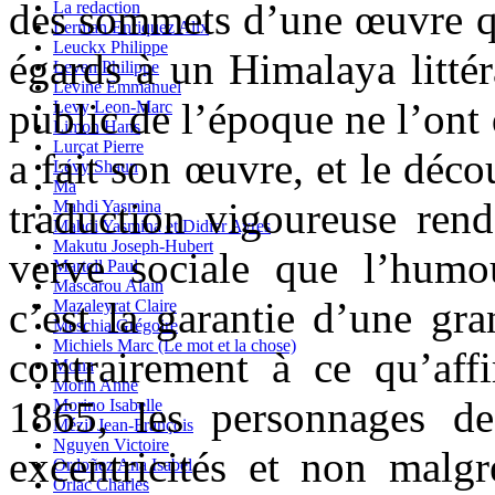
des sommets d’une œuvre qu
La redaction
Lerman Enriquez Alix
Leuckx Philippe
égards à un Himalaya littéra
Leven Philippe
Levine Emmanuel
public de l’époque ne l’ont
Levy Leon-Marc
Limon Hans
Lurçat Pierre
a fait son œuvre, et le déc
Lévy Shaun
Ma
traduction vigoureuse rend
Mahdi Yasmina
Mahdi Yasmina et Didier Ayres
Makutu Joseph-Hubert
verve sociale que l’humo
Martell Paul
Mascarou Alain
c’est la garantie d’une gra
Mazaleyrat Claire
Meschia Grégoire
Michiels Marc (Le mot et la chose)
contrairement à ce qu’af
Mona
Morin Anne
1865, les personnages d
Morino Isabelle
Mézil Jean-François
Nguyen Victoire
excentricités et non malgr
Ordoñez Ana Isabel
Orlac Charles