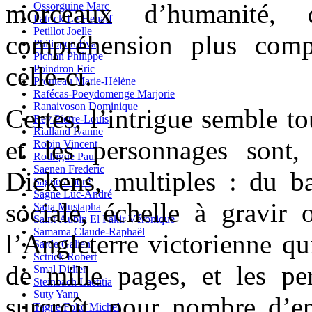
morceaux d’humanité,
Ossorguine Marc
Patrick Le Henaff
Petillot Joelle
compréhension plus comp
Philippon Eva
Pichon Philippe
celle-ci.
Poindron Eric
Prouteau Marie-Hélène
Rafécas-Poeydomenge Marjorie
Ranaivoson Dominique
Certes, l’intrigue semble to
Rey Pierre-Louis
Rialland Ivanne
et les personnages sont
Robin Vincent
Rodrigue Paul
Saenen Frederic
Dickens, multiples : du ba
Sagne André
Sagne Luc-André
sociale, échelle à gravir 
Saha Mustapha
Saint-Aubin El Fakir Véronique
Samama Claude-Raphaël
l’Angleterre victorienne qu
Sarde Galien
Sctrick Robert
de mille pages, et les p
Smal Didier
Steinbach Laetitia
Suty Yann
surcroît, pour nombre d’e
Tagne Foko Michel