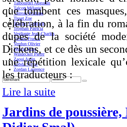
Talbourdel Augustin
que tombent ces masques
Talcott Mélanie
Thireau Philippe
Tisset Zoe
célébration, à la fin du rom
Tramier Germain
Trojman Patricia
dupes de la société mod
Vegliante Jean-Charles
Verdun Franck
Verdun Olivier
Dickens, et ce dès un secon
Wetzel Marc
Windecker Pierre
une répétition lexicale qu’
Zaoui Amin
Zobda Sylvie
Zordan Laurence
les traducteurs :
Lire la suite
Jardins de poussière,