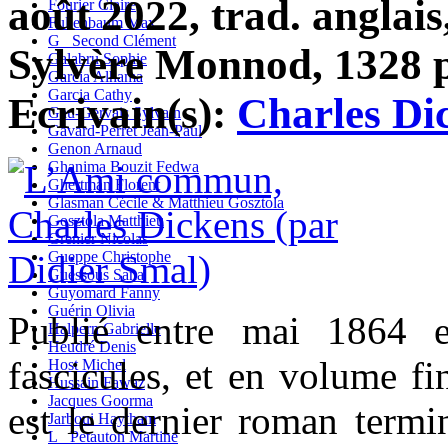
août 2022, trad. anglais
Fourier Claire
Fullenbaum Max
G_ Second Clément
Sylvère Monnod, 1328 pa
Galabru Sophie
Garcia Alhama
Garcia Cathy
Ecrivain(s):
Charles Di
Gau-Gervais Sylvain
Gavard-Perret Jean-Paul
Genon Arnaud
Ghanima Bouzit Fedwa
Ghertman Florent
Glasman Cécile & Matthieu Gosztola
Gosztola Matthieu
Grenier Nicolas
Gueppe Christophe
Guessous Sana
Guyomard Fanny
Guérin Olivia
Publié entre mai 1864 
Halpern Gabrielle
Heudré Denis
fascicules, et en volume f
Host Michel
Hussain Fawaz
Jacques Goorma
est le dernier roman termi
Jarboui Haytham
L_ Petauton Martine