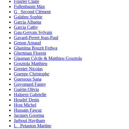
Fourier Claire
Fullenbaum Max
G_ Second Clément
Galabru Sophie
Garcia Alhama
Garcia Cathy
Gau-Gervais Sylvain
Gavard-Perret Jean-Paul
Genon Arnaud
Ghanima Bouzit Fedwa
Ghertman Florent
Glasman Cécile & Matthieu Gosztola
Gosztola Matthieu
Grenier Nicolas
Gueppe Christophe
Guessous Sana
Guyomard Fanny
Guérin Olivia
Halpern Gabrielle
Heudré Denis
Host Michel
Hussain Fawaz
Jacques Goorma
Jarboui Haytham
L_ Petauton Martine