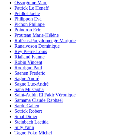
Ossorguine Marc
Patrick Le Henaff
Petillot Joelle
Philippon Eva
Pichon Philippe
Poindron Eric
Prouteau Marie-Hélène
Rafécas-Poeydomenge Marjorie
Ranaivoson Dominique
Rey Pierre-Louis
Rialland Ivanne
Robin Vincent
Rodrigue Paul
Saenen Frederic
Sagne André
Sagne Luc-André
Saha Mustapha
Saint-Aubin El Fakir Véronique
Samama Claude-Raphaël
Sarde Galien
Sctrick Robert
Smal Didier
Steinbach Laetitia
Suty Yann
Tagne Foko Michel