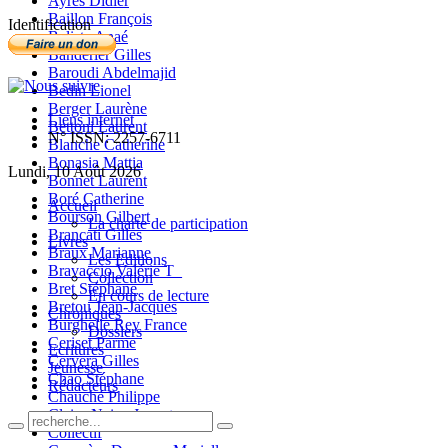
Ayres Didier
Baillon François
Identification
Balista Anaé
Banderier Gilles
Baroudi Abdelmajid
Bedin Lionel
Berger Laurène
Liens internet
Bettoni Laurent
N° ISSN: 2257-6711
Blanche Catherine
Bonasia Mattia
Lundi, 10 Août 2026
Bonnet Laurent
Boré Catherine
Accueil
Bourson Gilbert
La charte de participation
Brancati Gilles
Livres
Braux Marianne
Les Editions
Bravaccio Valérie T_
Collection
Bret Stéphane
En cours de lecture
Bretou Jean-Jacques
Chroniques
Burghelle Rey France
Dossiers
Ceriset Parme
Ecritures
Cervera Gilles
Jeunesse
Chao Stéphane
Rédacteurs
Chauché Philippe
Claire-Neige Jaunet
Collectif