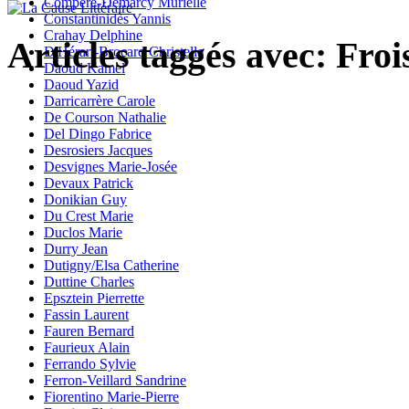
Compère-Demarcy Murielle
Constantinidès Yannis
Crahay Delphine
Articles taggés avec: Froi
D'Hérart-Brocard Christelle
Daoud Kamel
Daoud Yazid
Darricarrère Carole
De Courson Nathalie
Del Dingo Fabrice
Desrosiers Jacques
Desvignes Marie-Josée
Devaux Patrick
Donikian Guy
Du Crest Marie
Duclos Marie
Durry Jean
Dutigny/Elsa Catherine
Duttine Charles
Epsztein Pierrette
Fassin Laurent
Fauren Bernard
Faurieux Alain
Ferrando Sylvie
Ferron-Veillard Sandrine
Fiorentino Marie-Pierre