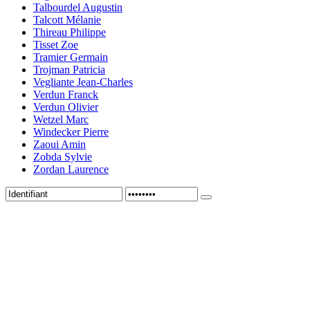
Talbourdel Augustin
Talcott Mélanie
Thireau Philippe
Tisset Zoe
Tramier Germain
Trojman Patricia
Vegliante Jean-Charles
Verdun Franck
Verdun Olivier
Wetzel Marc
Windecker Pierre
Zaoui Amin
Zobda Sylvie
Zordan Laurence