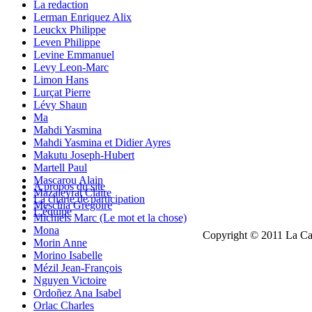
La redaction
Lerman Enriquez Alix
Leuckx Philippe
Leven Philippe
Levine Emmanuel
Levy Leon-Marc
Limon Hans
Lurçat Pierre
Lévy Shaun
Ma
Mahdi Yasmina
Mahdi Yasmina et Didier Ayres
Makutu Joseph-Hubert
Martell Paul
Mascarou Alain
A propos du site
Mazaleyrat Claire
La charte de participation
Meschia Grégoire
L'équipe
Michiels Marc (Le mot et la chose)
Mona
Copyright © 2011 La Cau
Morin Anne
Morino Isabelle
Mézil Jean-François
Nguyen Victoire
Ordoñez Ana Isabel
Orlac Charles