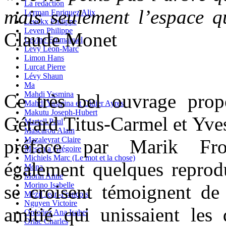
La redaction
mais seulement l’espace q
Lerman Enriquez Alix
Leuckx Philippe
Leven Philippe
Claude Monet
Levine Emmanuel
Levy Leon-Marc
Limon Hans
Lurçat Pierre
Lévy Shaun
Ma
Mahdi Yasmina
Ce très bel ouvrage prop
Mahdi Yasmina et Didier Ayres
Makutu Joseph-Hubert
Gérard Titus-Carmel et Yve
Martell Paul
Mascarou Alain
Mazaleyrat Claire
préface par Marik Froi
Meschia Grégoire
Michiels Marc (Le mot et la chose)
également quelques reprodu
Mona
Morin Anne
Morino Isabelle
se croisent témoignent de
Mézil Jean-François
Nguyen Victoire
amitié qui unissaient le
Ordoñez Ana Isabel
Orlac Charles