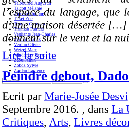
Talbourdel Augustin
l’espace du langage, que l
Talcott Mélanie
Thireau Philippe
Tisset Zoe
d’une maison désertée […] 
Tramier Germain
Trojman Patricia
donnent sur le vent et la nui
Vegliante Jean-Charles
Verdun Franck
Verdun Olivier
Wetzel Marc
Lire la suite
Windecker Pierre
Zaoui Amin
Zobda Sylvie
Zordan Laurence
Peindre debout, Dado
Ecrit par
Marie-Josée Desvi
Septembre 2016. , dans
La 
Critiques
,
Arts
,
Livres déco