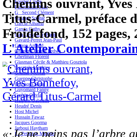
Chemins ouvrant, Yves
Fourier Claire
Fullenbaum Max
G_ Second Clément
Titus-Carmel, préface 
Galabru Sophie
Garcia Alhama
Froidefond, 152 pages, 
Garcia Cathy
Gau-Gervais Sylvain
Gavard-Perret Jean-Paul
L'Atelier Contemporai
Genon Arnaud
Ghanima Bouzit Fedwa
Ghertman Florent
Glasman Cécile & Matthieu Gosztola
Gosztola Matthieu
Grenier Nicolas
Gueppe Christophe
Guessous Sana
Guyomard Fanny
Guérin Olivia
Halpern Gabrielle
Heudré Denis
Host Michel
Hussain Fawaz
Jacques Goorma
Jarboui Haytham
« Je ne peins pas l’arbre q
L_ Petauton Martine