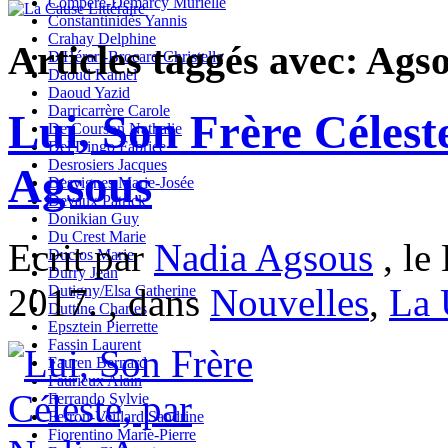
Compère-Demarcy Murielle
Constantinidès Yannis
Crahay Delphine
Articles taggés avec: Ags
D'Hérart-Brocard Christelle
Daoud Kamel
Daoud Yazid
Darricarrère Carole
Lui, Son Frère Célest
De Courson Nathalie
Del Dingo Fabrice
Desrosiers Jacques
Agsous
Desvignes Marie-Josée
Devaux Patrick
Donikian Guy
Du Crest Marie
Ecrit par
Nadia Agsous
, le
Duclos Marie
Durry Jean
2017. , dans
Nouvelles
,
La
Dutigny/Elsa Catherine
Duttine Charles
Epsztein Pierrette
Fassin Laurent
Fauren Bernard
Faurieux Alain
Ferrando Sylvie
Ferron-Veillard Sandrine
Fiorentino Marie-Pierre