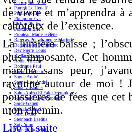
Ossorguine Marc
Patrick Le Henaff
de vivre et m’apprendra à 
Petillot Joelle
Philippon Eva
cahoteux de l’existence.
Pichon Philippe
Poindron Eric
Prouteau Marie-Hélène
La lumière baisse ; l’obscu
Rafécas-Poeydomenge Marjorie
Ranaivoson Dominique
Rey Pierre-Louis
plus imposante. Cet homm
Rialland Ivanne
Robin Vincent
marche sans peur, j’avan
Rodrigue Paul
Saenen Frederic
Sagne André
rayonne autour de moi ! J
Sagne Luc-André
Saha Mustapha
poussières de fées que cet
Saint-Aubin El Fakir Véronique
Samama Claude-Raphaël
Sarde Galien
mon chemin.
Sctrick Robert
Smal Didier
Steinbach Laetitia
Lire la suite
Suty Yann
Tagne Foko Michel