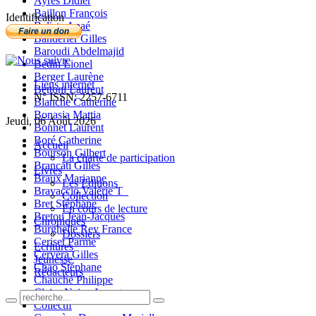
Ayres Didier
Baillon François
Identification
Balista Anaé
Banderier Gilles
Baroudi Abdelmajid
Bedin Lionel
Berger Laurène
Liens internet
Bettoni Laurent
N° ISSN: 2257-6711
Blanche Catherine
Bonasia Mattia
Jeudi, 06 Août 2026
Bonnet Laurent
Boré Catherine
Accueil
Bourson Gilbert
La charte de participation
Brancati Gilles
Livres
Braux Marianne
Les Editions
Bravaccio Valérie T_
Collection
Bret Stéphane
En cours de lecture
Bretou Jean-Jacques
Chroniques
Burghelle Rey France
Dossiers
Ceriset Parme
Ecritures
Cervera Gilles
Jeunesse
Chao Stéphane
Rédacteurs
Chauché Philippe
Claire-Neige Jaunet
Collectif