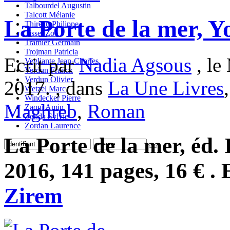
Talbourdel Augustin
Talcott Mélanie
La Porte de la mer, Y
Thireau Philippe
Tisset Zoe
Tramier Germain
Trojman Patricia
Ecrit par
Nadia Agsous
, le
Vegliante Jean-Charles
Verdun Franck
Verdun Olivier
2017. , dans
La Une Livres
Wetzel Marc
Windecker Pierre
Maghreb
,
Roman
Zaoui Amin
Zobda Sylvie
Zordan Laurence
La Porte de la mer, éd. 
2016, 141 pages, 16 € . 
Zirem