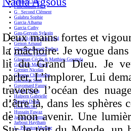
Fourier Claire
Fullenbaum Max
G_ Second Clément
Galabru Sophie
Garcia Alhama
Garcia Cathy
Gau-Gervais Sylvain
Deux mains fortes et vigou
Gavard-Perret Jean-Paul
Genon Arnaud
la mâchoire. Je vogue dans 
Ghanima Bouzit Fedwa
Ghertman Florent
Glasman Cécile & Matthieu Gosztola
lit du Grand Dieu. Je ve
Gosztola Matthieu
Grenier Nicolas
parler, L’implorer, Lui dem
Gueppe Christophe
Guessous Sana
Guyomard Fanny
traverse l’océan des nuage
Guérin Olivia
Halpern Gabrielle
d’être là, dans les sphères 
Heudré Denis
Host Michel
Hussain Fawaz
de mon avenir. Une lumièr
Jacques Goorma
Jarboui Haytham
Sur le toit du Monde, un
L_ Petauton Martine