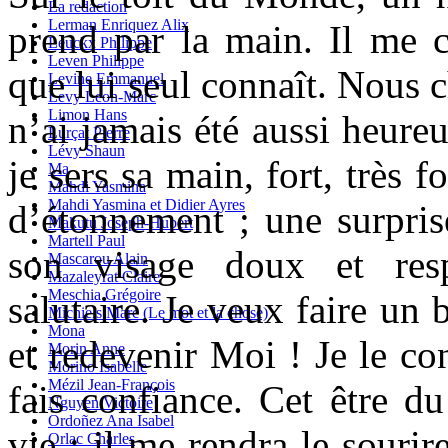
La redaction
Lerman Enriquez Alix
prend par la main. Il me c
Leuckx Philippe
Leven Philippe
que lui seul connaît. Nous 
Levine Emmanuel
Levy Leon-Marc
Limon Hans
n’ai jamais été aussi heureu
Lurçat Pierre
Lévy Shaun
je sers sa main, fort, très fo
Ma
Mahdi Yasmina
Mahdi Yasmina et Didier Ayres
d’étonnement ; une surprise
Makutu Joseph-Hubert
Martell Paul
son visage doux et resp
Mascarou Alain
Mazaleyrat Claire
Meschia Grégoire
salutaire. Je veux faire un
Michiels Marc (Le mot et la chose)
Mona
et redevenir Moi ! Je le co
Morin Anne
Morino Isabelle
Mézil Jean-François
fais confiance. Cet être d
Nguyen Victoire
Ordoñez Ana Isabel
vie ; il me rendra le sourir
Orlac Charles