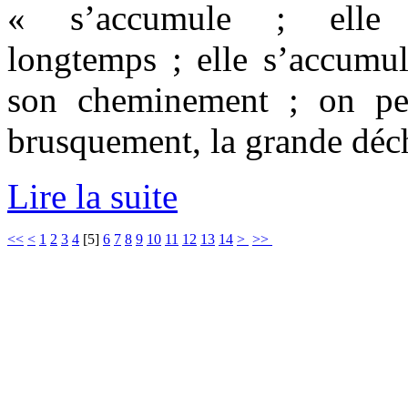
« s’accumule ; elle 
longtemps ; elle s’accumul
son cheminement ; on peu
brusquement, la grande déchi
Lire la suite
<<
<
1
2
3
4
[
5
]
6
7
8
9
10
11
12
13
14
>
>>