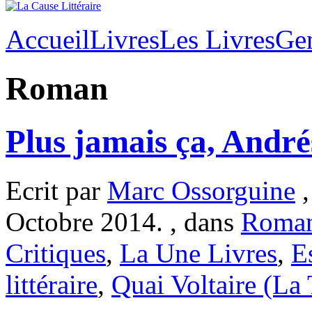
Accueil
Livres
Les Livres
Ge
Roman
Plus jamais ça, André
Ecrit par
Marc Ossorguine
,
Octobre 2014. , dans
Roma
Critiques
,
La Une Livres
,
E
littéraire
,
Quai Voltaire (La