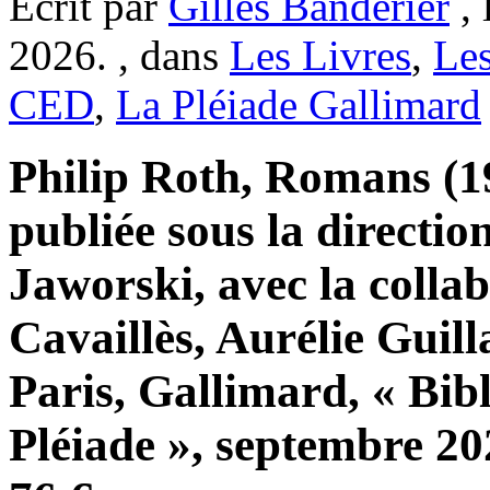
Ecrit par
Gilles Banderier
, 
2026. , dans
Les Livres
,
Le
CED
,
La Pléiade Gallimard
Philip Roth, Romans (19
publiée sous la directio
Jaworski, avec la colla
Cavaillès, Aurélie Guill
Paris, Gallimard, « Bib
Pléiade », septembre 20