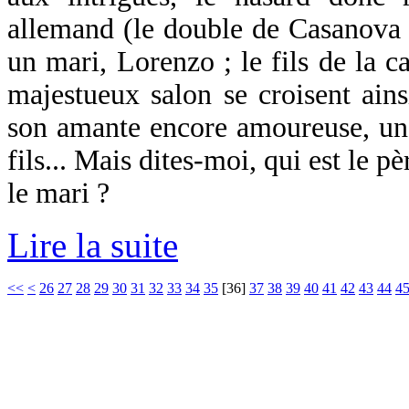
allemand (le double de Casanova ?)
un mari, Lorenzo ; le fils de la 
majestueux salon se croisent ain
son amante encore amoureuse, un 
fils... Mais dites-moi, qui est le p
le mari ?
Lire la suite
<<
<
26
27
28
29
30
31
32
33
34
35
[
36
]
37
38
39
40
41
42
43
44
4