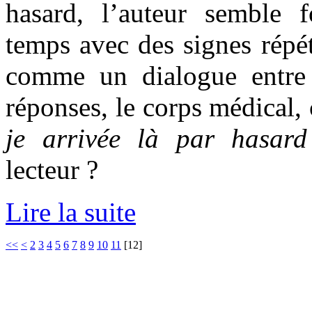
hasard, l’auteur semble fo
temps avec des signes répét
comme un dialogue entre 
réponses, le corps médical, 
je arrivée là par hasar
lecteur ?
Lire la suite
<<
<
2
3
4
5
6
7
8
9
10
11
[
12
]