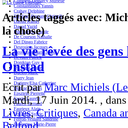
Compère-Demarcy Murielle
Constantinidès Yannis
Crahay Delphine
Articles taggés avec: Mic
D'Hérart-Brocard Christelle
Daoud Kamel
Daoud Yazid
la chose)
Darricarrère Carole
De Courson Nathalie
Del Dingo Fabrice
La vie rêvée des gens
Desrosiers Jacques
Desvignes Marie-Josée
Devaux Patrick
Onstad
Donikian Guy
Du Crest Marie
Duclos Marie
Durry Jean
Dutigny/Elsa Catherine
Ecrit par
Marc Michiels (Le
Duttine Charles
Epsztein Pierrette
Mardi, 17 Juin 2014. , dan
Fassin Laurent
Fauren Bernard
Faurieux Alain
Livres
,
Critiques
,
Canada a
Ferrando Sylvie
Ferron-Veillard Sandrine
Belfond
Fiorentino Marie-Pierre