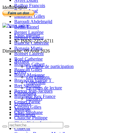
Ayres Didier
Baillon François
Identification
Balista Anaé
Banderier Gilles
Baroudi Abdelmajid
Bedin Lionel
Berger Laurène
Liens internet
Bettoni Laurent
N° ISSN: 2257-6711
Blanche Catherine
Bonasia Mattia
Dimanche, 09 Août 2026
Bonnet Laurent
Boré Catherine
Accueil
Bourson Gilbert
La charte de participation
Brancati Gilles
Livres
Braux Marianne
Les Editions
Bravaccio Valérie T_
Collection
Bret Stéphane
En cours de lecture
Bretou Jean-Jacques
Chroniques
Burghelle Rey France
Dossiers
Ceriset Parme
Ecritures
Cervera Gilles
Jeunesse
Chao Stéphane
Rédacteurs
Chauché Philippe
Claire-Neige Jaunet
Collectif