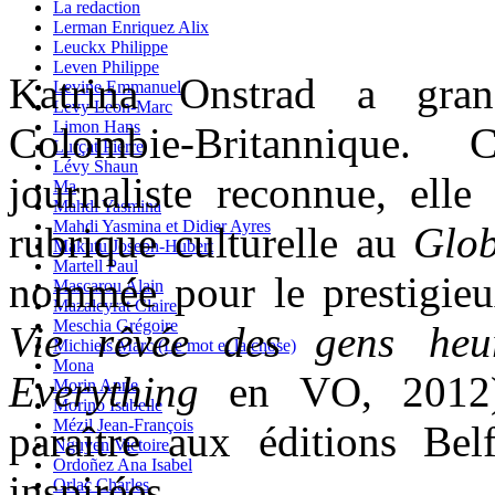
La redaction
Lerman Enriquez Alix
Leuckx Philippe
Leven Philippe
Katrina Onstrad a gra
Levine Emmanuel
Levy Leon-Marc
Limon Hans
Colombie-Britannique. 
Lurçat Pierre
Lévy Shaun
journaliste reconnue, elle
Ma
Mahdi Yasmina
Mahdi Yasmina et Didier Ayres
rubrique culturelle au
Glo
Makutu Joseph-Hubert
Martell Paul
nommée pour le prestigieu
Mascarou Alain
Mazaleyrat Claire
Meschia Grégoire
Vie rêvée des gens heu
Michiels Marc (Le mot et la chose)
Mona
Everything
en VO, 2012)
Morin Anne
Morino Isabelle
Mézil Jean-François
paraître aux éditions Be
Nguyen Victoire
Ordoñez Ana Isabel
inspirées.
Orlac Charles