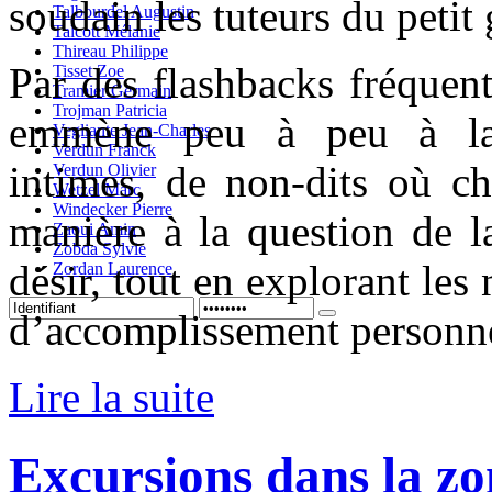
soudain les tuteurs du petit
Talbourdel Augustin
Talcott Mélanie
Thireau Philippe
Par des flashbacks fréquen
Tisset Zoe
Tramier Germain
Trojman Patricia
emmène peu à peu à la 
Vegliante Jean-Charles
Verdun Franck
intimes, de non-dits où c
Verdun Olivier
Wetzel Marc
Windecker Pierre
manière à la question de l
Zaoui Amin
Zobda Sylvie
désir, tout en explorant les 
Zordan Laurence
d’accomplissement personn
Lire la suite
Excursions dans la zo