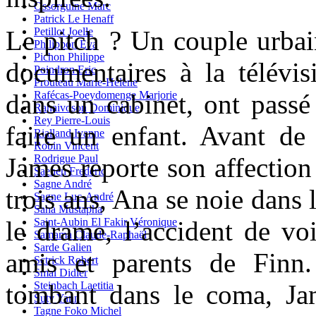
Ossorguine Marc
Patrick Le Henaff
Petillot Joelle
Le pitch ? Un couple urbain
Philippon Eva
Pichon Philippe
documentaires à la télévisi
Poindron Eric
Prouteau Marie-Hélène
Rafécas-Poeydomenge Marjorie
dans un cabinet, ont passé
Ranaivoson Dominique
Rey Pierre-Louis
faire un enfant. Avant de 
Rialland Ivanne
Robin Vincent
Rodrigue Paul
James reporte son affection 
Saenen Frederic
Sagne André
trois ans, Ana se noie dans l
Sagne Luc-André
Saha Mustapha
Saint-Aubin El Fakir Véronique
le drame, l’accident de voi
Samama Claude-Raphaël
Sarde Galien
amis et parents de Finn.
Sctrick Robert
Smal Didier
Steinbach Laetitia
tombant dans le coma, Ja
Suty Yann
Tagne Foko Michel