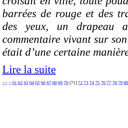
croisait en ville, toute pou
barrées de rouge et des tr
des yeux, un drapeau am
commentaire vivant sur son 
était d’une certaine manièr
Lire la suite
<<
<
61
62
63
64
65
66
67
68
69
70
[
71
]
72
73
74
75
76
77
78
79
8