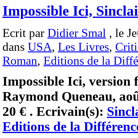
Impossible Ici, Sincla
Ecrit par
Didier Smal
, le J
dans
USA
,
Les Livres
,
Crit
Roman
,
Editions de la Diff
Impossible Ici, version 
Raymond Queneau, août
20 € . Ecrivain(s):
Sincl
Editions de la Différenc