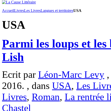
Accueil
Livres
Les Livres
Langues et territoires
USA
USA
Parmi les loups et les
Lish
Ecrit par
Léon-Marc Levy
,
2016. , dans
USA
,
Les Livr
Livres
,
Roman
,
La rentrée li
Chastel