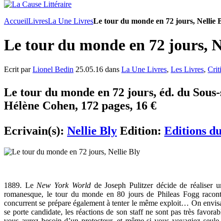
Accueil
Livres
La Une Livres
Le tour du monde en 72 jours, Nellie 
Le tour du monde en 72 jours, N
Ecrit par
Lionel Bedin
25.05.16 dans
La Une Livres
,
Les Livres
,
Crit
Le tour du monde en 72 jours, éd. du Sous-s
Hélène Cohen, 172 pages, 16 €
Ecrivain(s):
Nellie Bly
Edition:
Editions d
1889. Le
New York World
de Joseph Pulitzer décide de réaliser u
romanesque, le tour du monde en 80 jours de Phileas Fogg raconté
concurrent se prépare également à tenter le même exploit… On env
se porte candidate, les réactions de son staff ne sont pas très favo
vous aurez besoin d’un protecteur, et même si vous voyagiez seule,