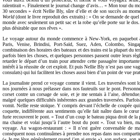
ralentirait ». Finalement le journal change d’avis… « Mon tour du m
30 secondes » écrit Nellie Bly, sûre d’elle et de son succès au mom
World
(dont le livre reproduit des extraits) : « On se demande de quel 
monde avec seulement un petit sac et la robe qu’elle porte sur le dos. 
plus désirable que nos rêves ».
Le voyage autour du monde commence à New-York, en paquebot à de
Paris, Venise, Brindisi, Port-Saïd, Suez, Aden, Colombo, Sin
combinaison des horaires des bateaux et des trains est la plupart du t
parfois bien les choses, et quelques personnes passent outre leurs 
retarder le départ d’un train pour attendre cette passagère important
intérêt à la réussite de cet exploit. Et puis Nellie Bly n’est pas une 
consulats) qui lui facilitent les choses aussi bien d’un point de vue pr
La journaliste prend ce voyage comme il vient. Les traversées sont 
nos journées à nous prélasser dans nos fauteuils sur le pont. Person
corset contre un corsage de soie, et je me sentais à l’aise, détend
malgré quelques difficultés inhérentes aux grandes traversées. Parfois
vomit. Nellie reste stoïque. Y compris devant l’échelle de coupée q
coquette, indifférente aux sentiments qu’elle fait naître dans le cœur
furie recouvrent le pont. « Tout d’un coup le bateau piqua droit de 
ma chaise et volai jusqu’à l’autre bout du pont ». Tout va bien, ma
voyage. Au wagon-restaurant : « Il n’est guère convenable de 
conséquent nous continuâmes à prendre nos repas dans nos compartim
(« Je me lève généralement quand j’en ai envie »), son audace, son a