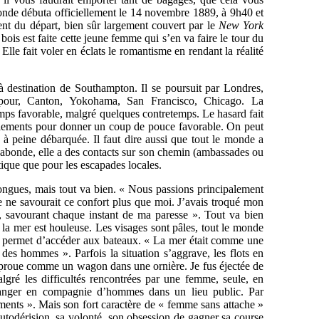
onde débuta officiellement le 14 novembre 1889, à 9h40 et
ent du départ, bien sûr largement couvert par le
New York
bois est faite cette jeune femme qui s’en va faire le tour du
Elle fait voler en éclats le romantisme en rendant la réalité
stination de Southampton. Il se poursuit par Londres,
gapour, Canton, Yokohama, San Francisco, Chicago. La
emps favorable, malgré quelques contretemps. Le hasard fait
règlements pour donner un coup de pouce favorable. On peut
e à peine débarquée. Il faut dire aussi que tout le monde a
vagabonde, elle a des contacts sur son chemin (ambassades ou
atique que pour les escapades locales.
longues, mais tout va bien. « Nous passions principalement
ne ne savourait ce confort plus que moi. J’avais troqué mon
ue, savourant chaque instant de ma paresse ». Tout va bien
 la mer est houleuse. Les visages sont pâles, tout le monde
ui permet d’accéder aux bateaux. « La mer était comme une
 des hommes ». Parfois la situation s’aggrave, les flots en
la proue comme un wagon dans une ornière. Je fus éjectée de
lgré les difficultés rencontrées par une femme, seule, en
manger en compagnie d’hommes dans un lieu public. Par
ents ». Mais son fort caractère de « femme sans attache »
utodérision, sa volonté, son obsession de gagner sa course