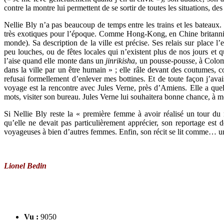
contre la montre lui permettent de se sortir de toutes les situations, de
Nellie Bly n’a pas beaucoup de temps entre les trains et les bateaux
très exotiques pour l’époque. Comme Hong-Kong, en Chine britanniqu
monde). Sa description de la ville est précise. Ses relais sur place l’e
peu louches, ou de fêtes locales qui n’existent plus de nos jours et qu
l’aise quand elle monte dans un
jinrikisha
, un pousse-pousse, à Colomb
dans la ville par un être humain » ; elle râle devant des coutumes, 
refusai formellement d’enlever mes bottines. Et de toute façon j’a
voyage est la rencontre avec Jules Verne, près d’Amiens. Elle a que
mots, visiter son bureau. Jules Verne lui souhaitera bonne chance, à moi
Si Nellie Bly reste la « première femme à avoir réalisé un tour 
qu’elle ne devait pas particulièrement apprécier, son reportage est 
voyageuses à bien d’autres femmes. Enfin, son récit se lit comme… u
Lionel Bedin
Vu :
9050