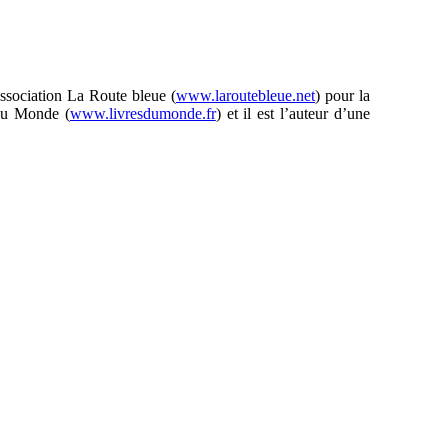
association La Route bleue (
www.laroutebleue.net
) pour la
 du Monde (
www.livresdumonde.fr
) et il est l’auteur d’une