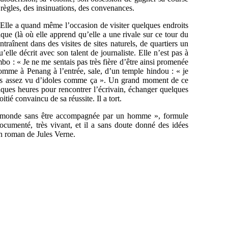
s règles, des insinuations, des convenances.
. Elle a quand même l’occasion de visiter quelques endroits
e (là où elle apprend qu’elle a une rivale sur ce tour du
ntraînent dans des visites de sites naturels, de quartiers un
’elle décrit avec son talent de journaliste. Elle n’est pas à
o : « Je ne me sentais pas très fière d’être ainsi promenée
comme à Penang à l’entrée, sale, d’un temple hindou : « je
vais assez vu d’idoles comme ça ». Un grand moment de ce
lques heures pour rencontrer l’écrivain, échanger quelques
tié convaincu de sa réussite. Il a tort.
du monde sans être accompagnée par un homme », formule
documenté, très vivant, et il a sans doute donné des idées
n roman de Jules Verne.