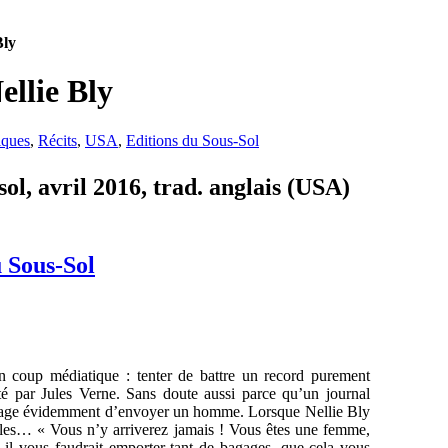
Bly
ellie Bly
iques
,
Récits
,
USA
,
Editions du Sous-Sol
ol, avril 2016, trad. anglais (USA)
u Sous-Sol
n coup médiatique : tenter de battre un record purement
 par Jules Verne. Sans doute aussi parce qu’un journal
isage évidemment d’envoyer un homme. Lorsque Nellie Bly
rables… « Vous n’y arriverez jamais ! Vous êtes une femme,
 il vous faudrait emporter tant de bagages, que cela vous