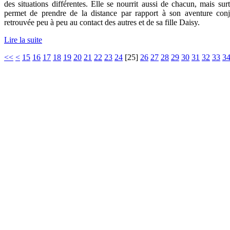
des situations différentes. Elle se nourrit aussi de chacun, mais su
permet de prendre de la distance par rapport à son aventure conj
retrouvée peu à peu au contact des autres et de sa fille Daisy.
Lire la suite
<<
<
15
16
17
18
19
20
21
22
23
24
[
25
]
26
27
28
29
30
31
32
33
3