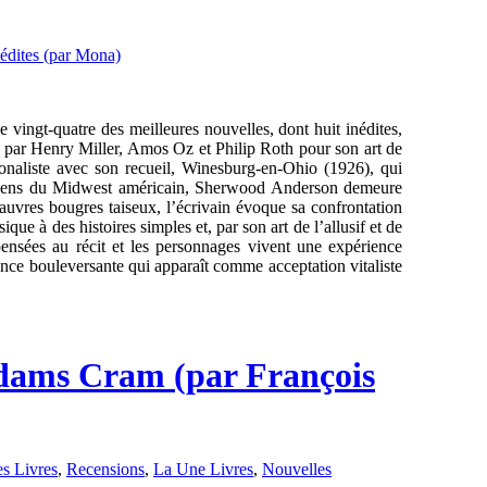
 vingt-quatre des meilleures nouvelles, dont huit inédites,
ar Henry Miller, Amos Oz et Philip Roth pour son art de
ionaliste avec son recueil, Winesburg-en-Ohio (1926), qui
ites gens du Midwest américain, Sherwood Anderson demeure
uvres bougres taiseux, l’écrivain évoque sa confrontation
e à des histoires simples et, par son art de l’allusif et de
s pensées au récit et les personnages vivent une expérience
ience bouleversante qui apparaît comme acceptation vitaliste
 Adams Cram (par François
s Livres
,
Recensions
,
La Une Livres
,
Nouvelles