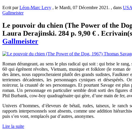
Ecrit par
Léon-Marc Levy
, le Mardi, 07 Décembre 2021. , dans
US
Gallmeister
Le pouvoir du chien (The Power of the Dog
Laura Derajinski. 284 p. 9,90 € . Ecrivain(
Gallmeister
Roman dérangeant, au sens le plus radical qui soit : qui brise le rang
60 qui égrènent révoltes, Vietnam, musique et folklore (le roman de
des âmes, nous rapprocheraient plutôt des grands sudistes, Faulkner 
terriennes décadentes, les personnages cyniques et désespérés. O
noirceur, la cruauté de ses personnages. Et pourtant Savage est plus
roman. Un personnage en particulier semble droit sorti des figures d
Phil Burbank, cow-boy quadragénaire qui gère, d’une main de fer, avec
Univers d’hommes, d’éleveurs de bétail, rudes, taiseux, le ranc
rapports interpersonnels sont absents, comme une addition hiérarchis
puis s’en vont, remplacés par d’autres, anonymes.
Lire la suite