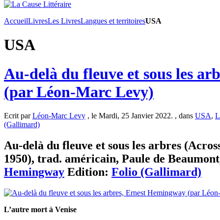
Accueil
Livres
Les Livres
Langues et territoires
USA
USA
Au-delà du fleuve et sous les a
(par Léon-Marc Levy)
Ecrit par
Léon-Marc Levy
, le Mardi, 25 Janvier 2022. , dans
USA
,
L
(Gallimard)
Au-delà du fleuve et sous les arbres (Acros
1950), trad. américain, Paule de Beaumont,
Hemingway
Edition:
Folio (Gallimard)
L’autre mort à Venise