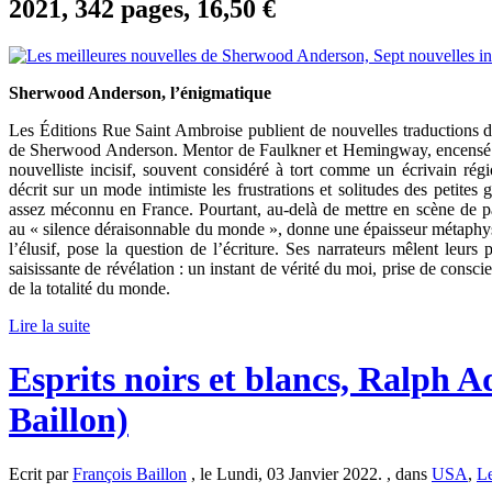
2021, 342 pages, 16,50 €
Sherwood Anderson, l’énigmatique
Les Éditions Rue Saint Ambroise publient de nouvelles traductions de
de Sherwood Anderson. Mentor de Faulkner et Hemingway, encensé p
nouvelliste incisif, souvent considéré à tort comme un écrivain rég
décrit sur un mode intimiste les frustrations et solitudes des pet
assez méconnu en France. Pourtant, au-delà de mettre en scène de pa
au « silence déraisonnable du monde », donne une épaisseur métaphysiqu
l’élusif, pose la question de l’écriture. Ses narrateurs mêlent leur
saisissante de révélation : un instant de vérité du moi, prise de consc
de la totalité du monde.
Lire la suite
Esprits noirs et blancs, Ralph
Baillon)
Ecrit par
François Baillon
, le Lundi, 03 Janvier 2022. , dans
USA
,
Le