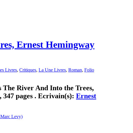
rbres, Ernest Hemingway
es Livres
,
Critiques
,
La Une Livres
,
Roman
,
Folio
s The River And Into the Trees,
 347 pages . Ecrivain(s):
Ernest