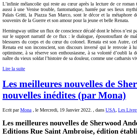
L’infinie mélancolie qui reste au cœur après la lecture de ce roman 
aussi à une Venise trouble, fantomatique, hantée par ses lieux mythiqu
Palais Gritti, la Piazza San Marco, sont le décor et la métaphore d
souvenirs de la Guerre et son amour pour la jeune et belle Renata.
Hemingway utilise un flux de conscience décalé dont le héros n’est pas
sur le support narratif de ce flux : le dialogue, époustouflant de maî
blessures du corps et du cœur du colonel. Renata est son Autre, cel
Renata est son inconscient, son discours inversé qui le renvoie à l
optimisme, à sa réserve son enthousiasme, à sa volonté d’oubli la de
naître du vieux soldat l’histoire de sa douleur, comme une catharsis vi
Lire la suite
Les meilleures nouvelles de Sh
nouvelles inédites (par Mona)
Ecrit par
Mona
, le Mercredi, 19 Janvier 2022. , dans
USA
,
Les Livre
Les meilleures nouvelles de Sherwood Ander
Editions Rue Saint Ambroise, édition étab