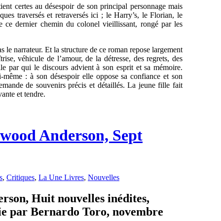
tient certes au désespoir de son principal personnage mais
es traversés et retraversés ici ; le Harry’s, le Florian, le
e ce dernier chemin du colonel vieillissant, rongé par les
 le narrateur. Et la structure de ce roman repose largement
trise, véhicule de l’amour, de la détresse, des regrets, des
le par qui le discours advient à son esprit et sa mémoire.
ui-même : à son désespoir elle oppose sa confiance et son
mande de souvenirs précis et détaillés. La jeune fille fait
vante et tendre.
erwood Anderson, Sept
s
,
Critiques
,
La Une Livres
,
Nouvelles
son, Huit nouvelles inédites,
lie par Bernardo Toro, novembre