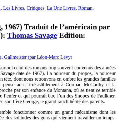
A
,
Les Livres
,
Critiques
,
La Une Livres
,
Roman
,
, 1967) Traduit de l’américain par
s):
Thomas Savage
Edition:
, surtout celui des romans trop souvent convenus des années
 Savage date de 1967). La noirceur du propos, la noirceur
en tête, dont nous retrouvons en ombre les grandes familles
n pense aussi irrésistiblement à Cormac McCarthy et la
 proche par son enfance du Montana, où se tient ce terrible
e l’enfer et qui pourrait être l’un des Snopes de Faulkner,
 son frère George, le grand ranch hérité des parents.
h semble fonctionner comme un grand mécanisme dont les
ée des solitudes des gens qui viennent travailler un temps,