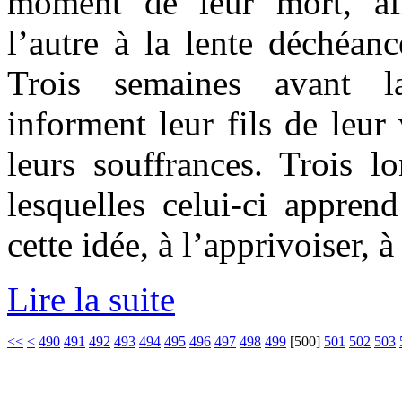
moment de leur mort, af
l’autre à la lente déchéanc
Trois semaines avant la
informent leur fils de leur
leurs souffrances. Trois l
lesquelles celui-ci apprend
cette idée, à l’apprivoiser, à
Lire la suite
<<
<
490
491
492
493
494
495
496
497
498
499
[
500
]
501
502
503