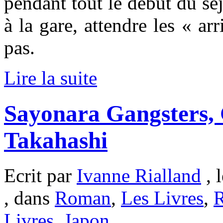
pendant tout le début du séj
à la gare, attendre les « ar
pas.
Lire la suite
Sayonara Gangsters, 
Takahashi
Ecrit par
Ivanne Rialland
, 
, dans
Roman
,
Les Livres
,
R
Livres
,
Japon