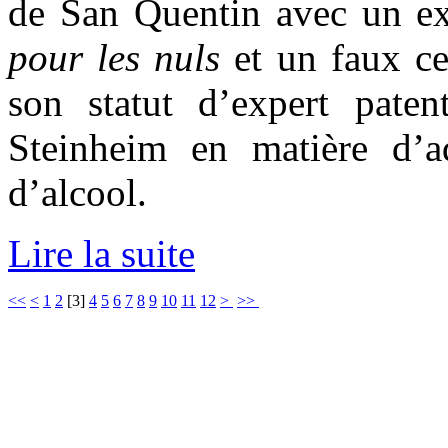
de San Quentin avec un e
pour les nuls
et un faux cer
son statut d’expert patent
Steinheim en matière d’a
d’alcool.
Lire la suite
<<
<
1
2
[
3
]
4
5
6
7
8
9
10
11
12
>
>>