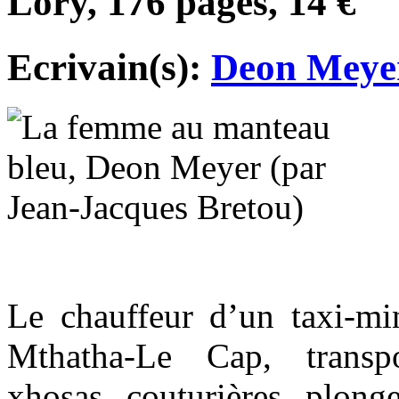
Lory, 176 pages, 14 €
Ecrivain(s):
Deon Meye
Le chauffeur d’un taxi-min
Mthatha-Le Cap, transp
xhosas, couturières, plong