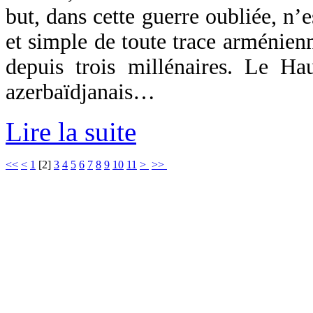
but, dans cette guerre oubliée, n’
et simple de toute trace arménien
depuis trois millénaires. Le Ha
azerbaïdjanais…
Lire la suite
<<
<
1
[
2
]
3
4
5
6
7
8
9
10
11
>
>>