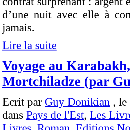
contrat surprenant : argent 
d’une nuit avec elle à con
jamais.
Lire la suite
Voyage au Karabakh
Mortchiladze (par Gu
Ecrit par
Guy Donikian
, le
dans
Pays de l'Est
,
Les Livr
Livres
,
Roman
,
Editions No