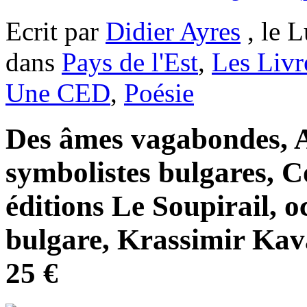
Ecrit par
Didier Ayres
, le L
dans
Pays de l'Est
,
Les Livr
Une CED
,
Poésie
Des âmes vagabondes, A
symbolistes bulgares, Co
éditions Le Soupirail, o
bulgare, Krassimir Kava
25 €