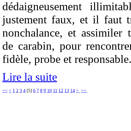
dédaigneusement illimita
justement faux, et il faut t
nonchalance, et assimiler 
de carabin, pour rencontr
fidèle, probe et responsable
Lire la suite
<<
<
1
2
3
4
[
5
]
6
7
8
9
10
11
12
13
14
>
>>