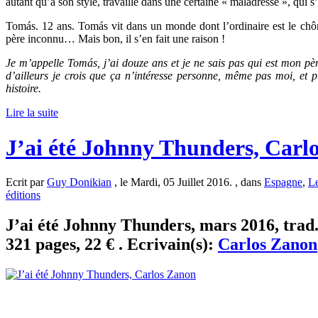
autant qu’à son style, travaillé dans une certaine « maladresse », qui s
Tomás. 12 ans. Tomás vit dans un monde dont l’ordinaire est le chô
père inconnu… Mais bon, il s’en fait une raison !
Je m’appelle Tomás, j’ai douze ans et je ne sais pas qui est mon pèr
d’ailleurs je crois que ça n’intéresse personne, même pas moi, et 
histoire.
Lire la suite
J’ai été Johnny Thunders, Carl
Ecrit par
Guy Donikian
, le Mardi, 05 Juillet 2016. , dans
Espagne
,
Le
éditions
J’ai été Johnny Thunders, mars 2016, trad.
321 pages, 22 € . Ecrivain(s):
Carlos Zanon