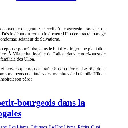
lus convenue du genre : le récit d’une ascension sociale, ou
n. Dès le début du roman le docteur Ulloa contracte mariage
Gondomar, seigneur de Salvatierra.
on épouse pour Cuba, dans le but d’y diriger une plantation
y. À Vilavedra, localité de Galice, dans le nord-ouest de
 familiale des Ulloa.
 et pervers que nous entraîne Susana Fortes. Le rôle de la
omportements et attitudes des membres de la famille Ulloa :
nspirait son père :
etit-bourgeois dans la
ogales
agne
,
Les Livres
,
Critiques
,
La Une Livres
,
Récits
,
Quai