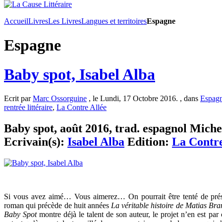
Accueil
Livres
Les Livres
Langues et territoires
Espagne
Espagne
Baby spot, Isabel Alba
Ecrit par
Marc Ossorguine
, le Lundi, 17 Octobre 2016. , dans
Espag
rentrée littéraire
,
La Contre Allée
Baby spot, août 2016, trad. espagnol Michel
Ecrivain(s):
Isabel Alba
Edition:
La Contre
Si vous avez aimé… Vous aimerez… On pourrait être tenté de prése
roman qui précède de huit années
La véritable histoire de Matias Bra
Baby Spot
montre déjà le talent de son auteur, le projet n’en est par 