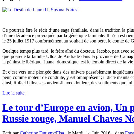
Ce pourrait être le récit d’une saga familiale, dans la tradition la p
d’une décadence provoquée par la génétique familiale. Il n’en est rie
le 25 juillet 1917 conformément au souhait de son père, le comte de 
Quelque temps plus tard, le frère aîné du docteur, Jacobo, part avec s
que possède la famille Ulloa de Andrade dans la province de Camagüe
la péninsule ibérique, Juana, domestique, est le témoin direct de la vie
Et c’est vers une plongée dans des univers passablement inquiétants
peur, comme moteur de conduite, y est omniprésent ; il dicte maints c
ainsi, Rafael Ulloa se souvient-il avec douleur, des sentiments que lui i
Lire la suite
Le tour d’Europe en avion, Un p
Russie rouge, Manuel Chaves N
Ecrit par
Catherine Dutigny/Elsa
, le Mardi, 14 Juin 2016. , dans
Esp