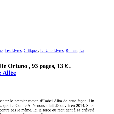
ne
,
Les Livres
,
Critiques
,
La Une Livres
,
Roman
,
La
le Ortuno , 93 pages, 13 € .
 Allée
nter le premier roman d’Isabel Alba de cette façon. Un
n
, que La Contre Allée nous a fait découvrir en 2014. Si ce
contre pas le même. Ici la force du récit tient à sa brièveté