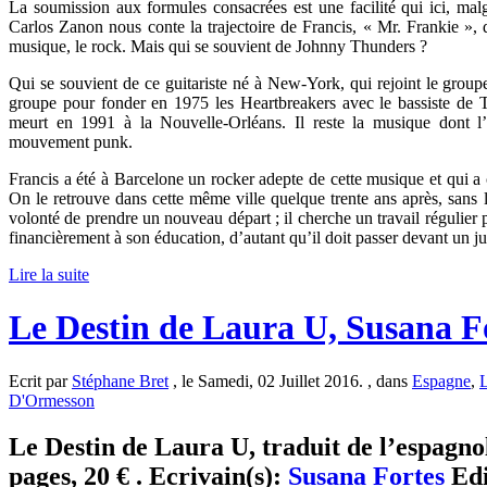
La soumission aux formules consacrées est une facilité qui ici, mal
Carlos Zanon nous conte la trajectoire de Francis, « Mr. Frankie », 
musique, le rock. Mais qui se souvient de Johnny Thunders ?
Qui se souvient de ce guitariste né à New-York, qui rejoint le grou
groupe pour fonder en 1975 les Heartbreakers avec le bassiste de Te
meurt en 1991 à la Nouvelle-Orléans. Il reste la musique dont
mouvement punk.
Francis a été à Barcelone un rocker adepte de cette musique et qui 
On le retrouve dans cette même ville quelque trente ans après, sans le
volonté de prendre un nouveau départ ; il cherche un travail régulier 
financièrement à son éducation, d’autant qu’il doit passer devant un j
Lire la suite
Le Destin de Laura U, Susana F
Ecrit par
Stéphane Bret
, le Samedi, 02 Juillet 2016. , dans
Espagne
,
L
D'Ormesson
Le Destin de Laura U, traduit de l’espagno
pages, 20 € . Ecrivain(s):
Susana Fortes
Edi