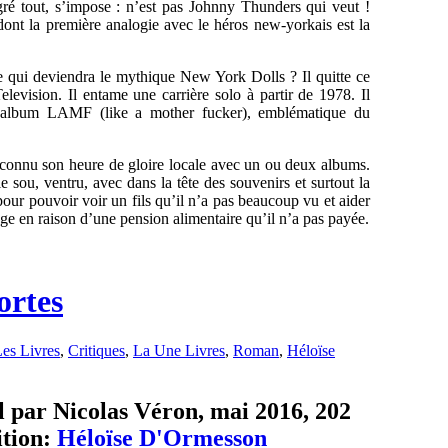
gré tout, s’impose : n’est pas Johnny Thunders qui veut !
dont la première analogie avec le héros new-yorkais est la
pe qui deviendra le mythique New York Dolls ? Il quitte ce
levision. Il entame une carrière solo à partir de 1978. Il
 l’album LAMF (like a mother fucker), emblématique du
a connu son heure de gloire locale avec un ou deux albums.
 sou, ventru, avec dans la tête des souvenirs et surtout la
pour pouvoir voir un fils qu’il n’a pas beaucoup vu et aider
uge en raison d’une pension alimentaire qu’il n’a pas payée.
ortes
es Livres
,
Critiques
,
La Une Livres
,
Roman
,
Héloïse
l par Nicolas Véron, mai 2016, 202
tion:
Héloïse D'Ormesson