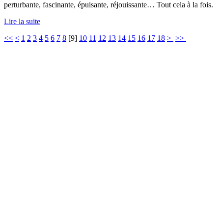
perturbante, fascinante, épuisante, réjouissante… Tout cela à la fois.
Lire la suite
<<
<
1
2
3
4
5
6
7
8
[
9
]
10
11
12
13
14
15
16
17
18
>
>>