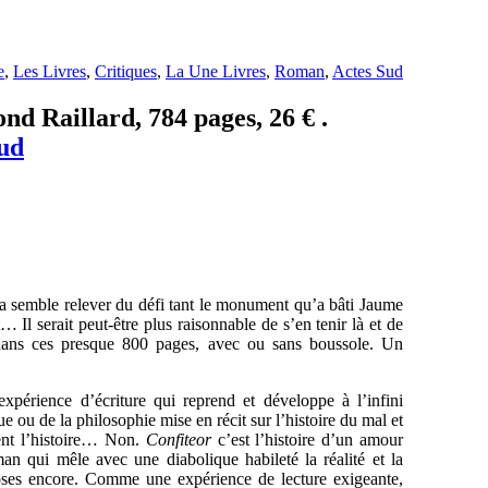
e
,
Les Livres
,
Critiques
,
La Une Livres
,
Roman
,
Actes Sud
nd Raillard, 784 pages, 26 € .
ud
 semble relever du défi tant le monument qu’a bâti Jaume
… Il serait peut-être plus raisonnable de s’en tenir là et de
 dans ces presque 800 pages, avec ou sans boussole. Un
xpérience d’écriture qui reprend et développe à l’infini
 ou de la philosophie mise en récit sur l’histoire du mal et
ment l’histoire… Non.
Confiteor
c’est l’histoire d’un amour
an qui mêle avec une diabolique habileté la réalité et la
hoses encore. Comme une expérience de lecture exigeante,