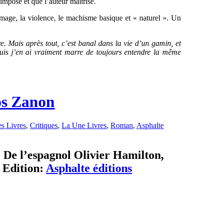
’impose et que l’auteur maîtrise.
mage, la violence, le machisme basique et « naturel ». Un
e. Mais après tout, c’est banal dans la vie d’un gamin, et
puis j’en ai vraiment marre de toujours entendre la même
os Zanon
s Livres
,
Critiques
,
La Une Livres
,
Roman
,
Asphalte
 De l’espagnol Olivier Hamilton,
Edition:
Asphalte éditions