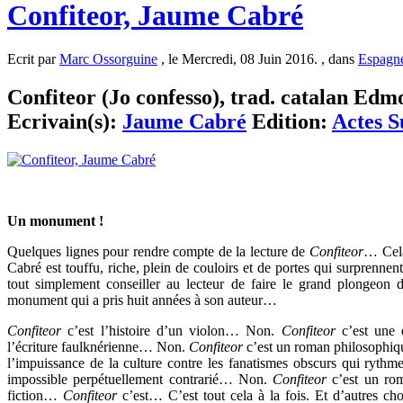
Confiteor, Jaume Cabré
Ecrit par
Marc Ossorguine
, le Mercredi, 08 Juin 2016. , dans
Espagn
Confiteor (Jo confesso), trad. catalan Edmo
Ecrivain(s):
Jaume Cabré
Edition:
Actes S
Un monument !
Quelques lignes pour rendre compte de la lecture de
Confiteor
… Cela
Cabré est touffu, riche, plein de couloirs et de portes qui surprennent
tout simplement conseiller au lecteur de faire le grand plongeon
monument qui a pris huit années à son auteur…
Confiteor
c’est l’histoire d’un violon… Non.
Confiteor
c’est une e
l’écriture faulknérienne… Non.
Confiteor
c’est un roman philosophique
l’impuissance de la culture contre les fanatismes obscurs qui ryth
impossible perpétuellement contrarié… Non.
Confiteor
c’est un rom
fiction…
Confiteor
c’est… C’est tout cela à la fois. Et d’autres c