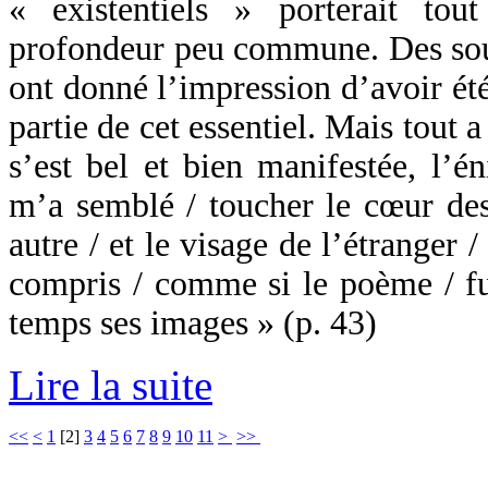
« existentiels » porterait t
profondeur peu commune. Des souf
ont donné l’impression d’avoir été
partie de cet essentiel. Mais tout a
s’est bel et bien manifestée, l’é
m’a semblé / toucher le cœur des
autre / et le visage de l’étranger / 
compris / comme si le poème / fuy
temps ses images » (p. 43)
Lire la suite
<<
<
1
[
2
]
3
4
5
6
7
8
9
10
11
>
>>