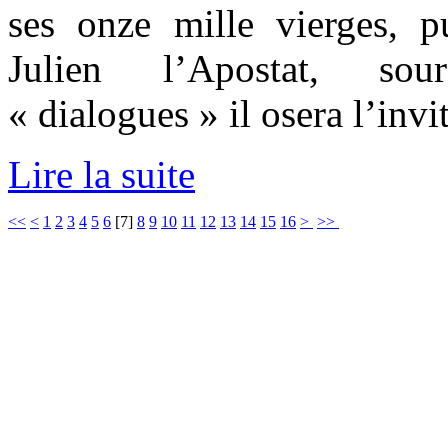
ses onze mille vierges, 
Julien l’Apostat, sou
« dialogues » il osera l’invi
Lire la suite
<<
<
1
2
3
4
5
6
[
7
]
8
9
10
11
12
13
14
15
16
>
>>