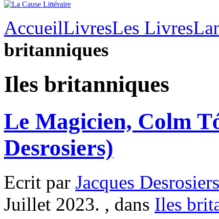
Accueil
Livres
Les Livres
Lan
britanniques
Iles britanniques
Le Magicien, Colm Tó
Desrosiers)
Ecrit par
Jacques Desrosier
Juillet 2023. , dans
Iles bri