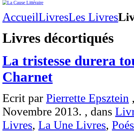
Accueil
Livres
Les Livres
Liv
Livres décortiqués
La tristesse durera to
Charnet
Ecrit par
Pierrette Epsztein
,
Novembre 2013. , dans
Liv
Livres
,
La Une Livres
,
Poés