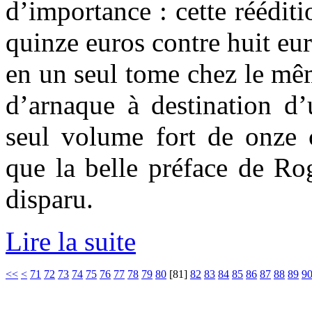
d’importance : cette réédit
quinze euros contre huit e
en un seul tome chez le mê
d’arnaque à destination d’
seul volume fort de onze 
que la belle préface de Ro
disparu.
Lire la suite
<<
<
71
72
73
74
75
76
77
78
79
80
[
81
]
82
83
84
85
86
87
88
89
9