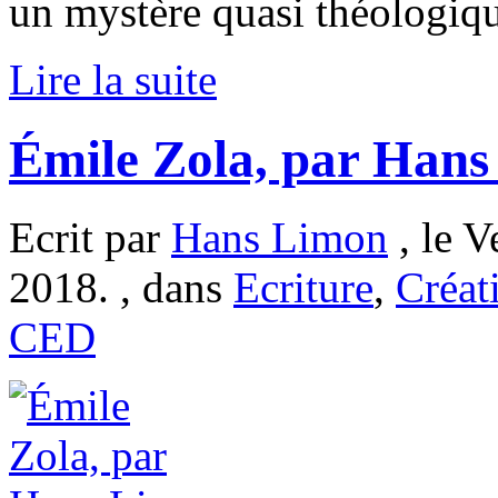
un mystère quasi théologiq
Lire la suite
Émile Zola, par Han
Ecrit par
Hans Limon
, le V
2018. , dans
Ecriture
,
Créat
CED