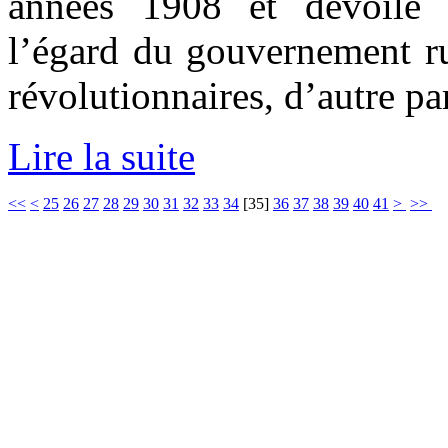
années 1908 et dévoile 
l’égard du gouvernement ru
révolutionnaires, d’autre par
Lire la suite
<<
<
25
26
27
28
29
30
31
32
33
34
[
35
]
36
37
38
39
40
41
>
>>