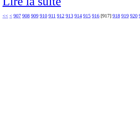
Lire la suite
<<
<
907
908
909
910
911
912
913
914
915
916
[
917
]
918
919
920