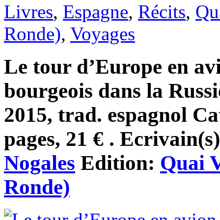
Livres
,
Espagne
,
Récits
,
Qua
Ronde)
,
Voyages
Le tour d’Europe en avi
bourgeois dans la Russi
2015, trad. espagnol Ca
pages, 21 € . Ecrivain(s
Nogales
Edition:
Quai V
Ronde)