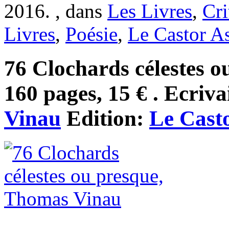
2016. , dans
Les Livres
,
Cri
Livres
,
Poésie
,
Le Castor As
76 Clochards célestes o
160 pages, 15 € . Ecriva
Vinau
Edition:
Le Casto