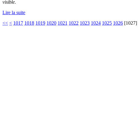
visible.
Lire la suite
<<
<
1017
1018
1019
1020
1021
1022
1023
1024
1025
1026
[
1027