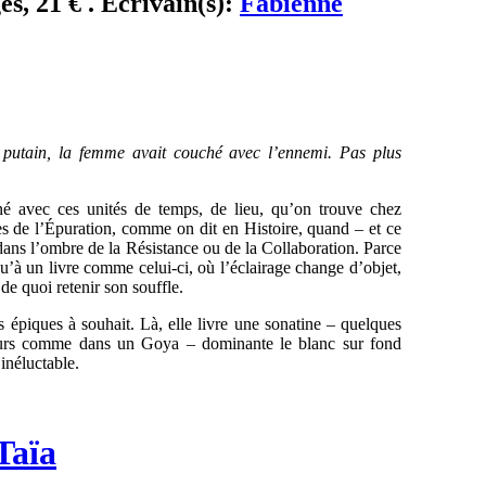
s, 21 € . Ecrivain(s):
Fabienne
e putain, la femme avait couché avec l’ennemi. Pas plus
é avec ces unités de temps, de lieu, qu’on trouve chez
ès de l’Épuration, comme on dit en Histoire, quand – et ce
ans l’ombre de la Résistance ou de la Collaboration. Parce
qu’à un livre comme celui-ci, où l’éclairage change d’objet,
 de quoi retenir son souffle.
is épiques à souhait. Là, elle livre une sonatine – quelques
leurs comme dans un Goya – dominante le blanc sur fond
inéluctable.
Taïa