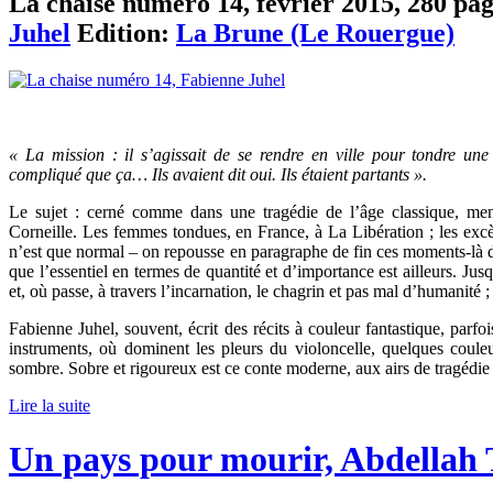
La chaise numéro 14, février 2015, 280 page
Juhel
Edition:
La Brune (Le Rouergue)
« La mission : il s’agissait de se rendre en ville pour tondre un
compliqué que ça… Ils avaient dit oui. Ils étaient partants ».
Le sujet : cerné comme dans une tragédie de l’âge classique, men
Corneille. Les femmes tondues, en France, à La Libération ; les exc
n’est que normal – on repousse en paragraphe de fin ces moments-là d
que l’essentiel en termes de quantité et d’importance est ailleurs. Jus
et, où passe, à travers l’incarnation, le chagrin et pas mal d’humanité ;
Fabienne Juhel, souvent, écrit des récits à couleur fantastique, parfo
instruments, où dominent les pleurs du violoncelle, quelques cou
sombre. Sobre et rigoureux est ce conte moderne, aux airs de tragédie 
Lire la suite
Un pays pour mourir, Abdellah 