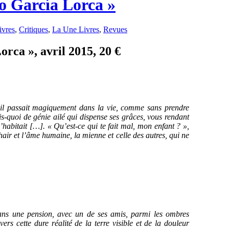
o García Lorca »
ivres
,
Critiques
,
La Une Livres
,
Revues
rca », avril 2015, 20 €
il passait magiquement dans la vie, comme sans prendre
ais-quoi de génie ailé qui dispense ses grâces, vous rendant
’habitait […]. « Qu’est-ce qui te fait mal, mon enfant ? »,
hair et l’âme humaine, la mienne et celle des autres, qui ne
dans une pension, avec un de ses amis, parmi les ombres
rs cette dure réalité de la terre visible et de la douleur