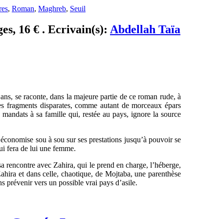
res
,
Roman
,
Maghreb
,
Seuil
s, 16 € . Ecrivain(s):
Abdellah Taïa
ans, se raconte, dans la majeure partie de ce roman rude, à
 des fragments disparates, comme autant de morceaux épars
 mandats à sa famille qui, restée au pays, ignore la source
s, économise sou à sou sur ses prestations jusqu’à pouvoir se
qui fera de lui une femme.
 sa rencontre avec Zahira, qui le prend en charge, l’héberge,
 Zahira et dans celle, chaotique, de Mojtaba, une parenthèse
s prévenir vers un possible vrai pays d’asile.