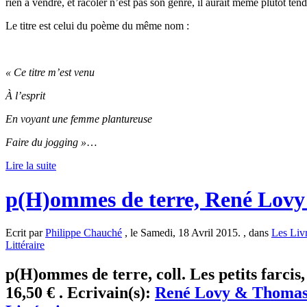
rien à vendre, et racoler n’est pas son genre, il aurait même plutôt te
Le titre est celui du poème du même nom :
« Ce titre m’est venu
À l’esprit
En voyant une femme plantureuse
Faire du jogging »
…
Lire la suite
p(H)ommes de terre, René Lov
Ecrit par
Philippe Chauché
, le Samedi, 18 Avril 2015. , dans
Les Liv
Littéraire
p(H)ommes de terre, coll. Les petits farcis,
16,50 € . Ecrivain(s):
René Lovy & Thomas