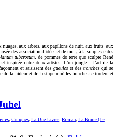
x nuages, aux arbres, aux papillons de nuit, aux fruits, aux
musée des association d’idées et de mots, à la souplesse des
olanum tuberosum
, de pommes de terre que sculpte René
et inspirée entre deux artistes. L’un jongle – l’art de la
façonnent et saisissent des
gueules
et des
tronches
qui se
re de la laideur et de la stupeur où les bouches se tordent et
Juhel
ivres
,
Critiques
,
La Une Livres
,
Roman
,
La Brune (Le