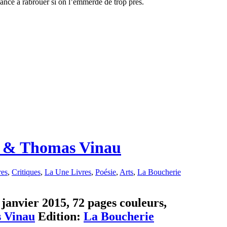
ndance à rabrouer si on l’emmerde de trop près.
y & Thomas Vinau
res
,
Critiques
,
La Une Livres
,
Poésie
,
Arts
,
La Boucherie
 janvier 2015, 72 pages couleurs,
 Vinau
Edition:
La Boucherie