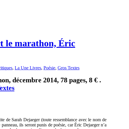
t le marathon, Éric
itiques
,
La Une Livres
,
Poésie
,
Gros Textes
on, décembre 2014, 78 pages, 8 € .
extes
icite de Sarah Dejaeger (toute ressemblance avec le nom de
 le panneau, ils seront punis de poésie, car Éric Dejaeger n’a