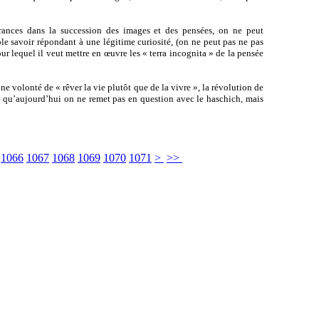
gurances dans la succession des images et des pensées, on ne peut
le savoir répondant à une légitime curiosité, (on ne peut pas ne pas
ur lequel il veut mettre en œuvre les « terra incognita » de la pensée
e volonté de « rêver la vie plutôt que de la vivre », la révolution de
e qu’aujourd’hui on ne remet pas en question avec le haschich, mais
]
1066
1067
1068
1069
1070
1071
>
>>