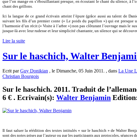
que l’on mange en s’ébouillantant presque, en écoutant le chant du silence, à l’
chant des grillons.
Ici la langue de ce grand écrivain atteint l’épure (grâce aussi au talent de Dan
suivant les fils d’un premier conte (« Le poids du papillon ») qui est presque u
l’harmonie d’un récit (« Visite à l’arbre ») non pas clôturant l’ouvrage mais le su
jusque-là avec leur rudesse et leur simplicité chantante, un silence qui se découvr
Lire la suite
Sur le haschich, Walter Benjam
Ecrit par
Guy Donikian
, le Dimanche, 05 Juin 2011. , dans
La Une L
Christian Bourgois
Sur le haschich. 2011. Traduit de l’alleman
6 € . Ecrivain(s):
Walter Benjamin
Edition
Il faut saluer la réédition des textes intitulés « sur le haschich » de Walter Ben
sont des notes prises par l’auteur ou par les participants aux protocoles, séances 