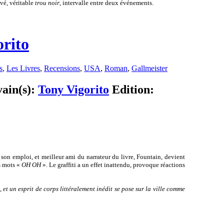
ivé, véritable
trou noir
, intervalle entre deux événements.
orito
s
,
Les Livres
,
Recensions
,
USA
,
Roman
,
Gallmeister
vain(s):
Tony Vigorito
Edition:
 son emploi, et meilleur ami du narrateur du livre, Fountain, devient
es mots «
OH OH
». Le graffiti a un effet inattendu, provoque réactions
, et un esprit de corps littéralement inédit se pose sur la ville comme