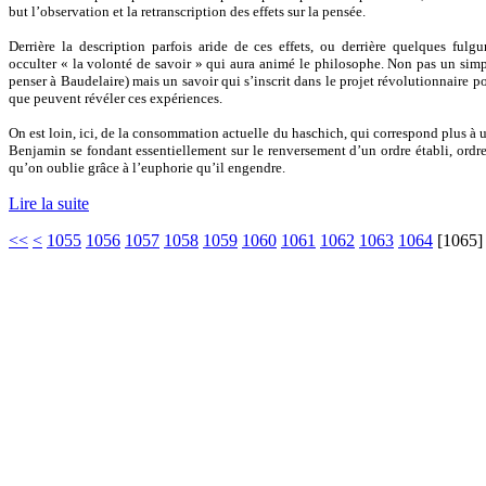
but l’observation et la retranscription des effets sur la pensée.
Derrière la description parfois aride de ces effets, ou derrière quelques ful
occulter « la volonté de savoir » qui aura animé le philosophe. Non pas un simp
penser à Baudelaire) mais un savoir qui s’inscrit dans le projet révolutionnaire po
que peuvent révéler ces expériences.
On est loin, ici, de la consommation actuelle du haschich, qui correspond plus à un
Benjamin se fondant essentiellement sur le renversement d’un ordre établi, ordr
qu’on oublie grâce à l’euphorie qu’il engendre.
Lire la suite
<<
<
1055
1056
1057
1058
1059
1060
1061
1062
1063
1064
[
1065