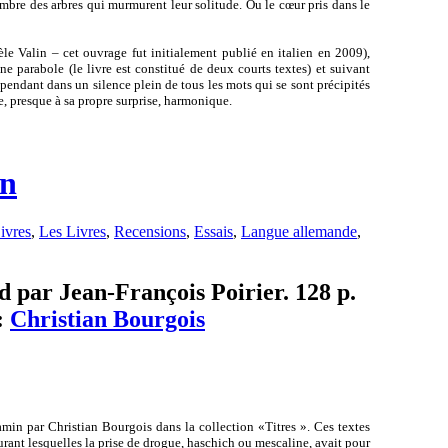
ombre des arbres qui murmurent leur solitude. Ou le cœur pris dans le
ièle Valin – cet ouvrage fut initialement publié en italien en 2009),
ne parabole (le livre est constitué de deux courts textes) et suivant
spendant dans un silence plein de tous les mots qui se sont précipités
e, presque à sa propre surprise, harmonique.
in
ivres
,
Les Livres
,
Recensions
,
Essais
,
Langue allemande
,
d par Jean-François Poirier. 128 p.
:
Christian Bourgois
jamin par Christian Bourgois dans la collection «Titres ». Ces textes
durant lesquelles la prise de drogue, haschich ou mescaline, avait pour