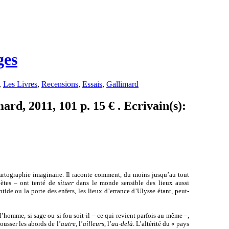
ges
,
Les Livres
,
Recensions
,
Essais
,
Gallimard
d, 2011, 101 p. 15 € . Ecrivain(s):
rtographie imaginaire. Il raconte comment, du moins jusqu’au tout
ètes – ont tenté de
situer
dans le monde sensible des lieux aussi
ide ou la porte des enfers, les lieux d’errance d’Ulysse étant, peut-
’homme, si sage ou si fou soit-il – ce qui revient parfois au même –,
usser les abords de l’
autre
, l’
ailleurs
, l’
au-delà
. L’altérité du « pays