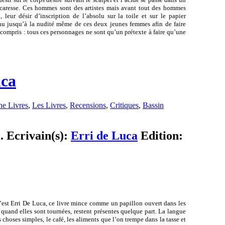
 caresse. Ces hommes sont des artistes mais avant tout des hommes
 leur désir d’inscription de l’absolu sur la toile et sur le papier
 nu jusqu’à la nudité même de ces deux jeunes femmes afin de faire
ra compris : tous ces personnages ne sont qu’un prétexte à faire qu’une
uca
e Livres
,
Les Livres
,
Recensions
,
Critiques
,
Bassin
 . Ecrivain(s):
Erri de Luca
Edition:
qu’est Erri De Luca, ce livre mince comme un papillon ouvert dans les
quand elles sont tournées, restent présentes quelque part. La langue
choses simples, le café, les aliments que l’on trempe dans la tasse et