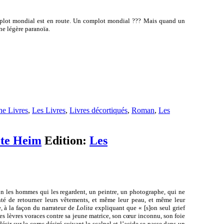
omplot mondial est en route. Un complot mondial ??? Mais quand un
ne légère paranoïa.
e Livres
,
Les Livres
,
Livres décortiqués
,
Roman
,
Les
cte Heim
Edition:
Les
on les hommes qui les regardent, un peintre, un photographe, qui ne
nté de retourner leurs vêtements, et même leur peau, et même leur
e, à la façon du narrateur de
Lolita
expliquant que « [s]on seul grief
es lèvres voraces contre sa jeune matrice, son cœur inconnu, son foie
ésir sur le corps désiré suivant le scalpel et l’acide se passe dans un