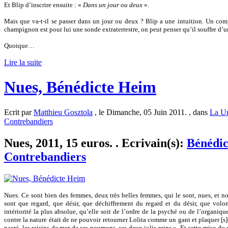
Et Blip d’inscrire ensuite : «
Dans un jour ou deux
».
Mais que va-t-il se passer dans un jour ou deux ? Blip a une intuition. Un c
champignon est pour lui une sonde extraterrestre, on peut penser qu’il souffre d’u
Quoique…
Lire la suite
Nues, Bénédicte Heim
Ecrit par
Matthieu Gosztola
, le Dimanche, 05 Juin 2011. , dans
La Un
Contrebandiers
Nues, 2011, 15 euros. . Ecrivain(s):
Bénédi
Contrebandiers
Nues.
Ce sont bien des femmes, deux très belles femmes, qui le sont, nues, et n
sont que regard, que désir, que déchiffrement du regard et du désir, que volo
intériorité la plus absolue, qu’elle soit de l’ordre de la psyché ou de l’organiqu
contre la nature était de ne pouvoir retourner Lolita comme un gant et plaquer [s]
nacré, les raisins de mer de ses poumons, ses deux jolis reins ». Et cette mise du d