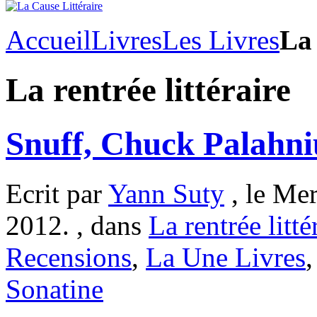
Accueil
Livres
Les Livres
La 
La rentrée littéraire
Snuff, Chuck Palahn
Ecrit par
Yann Suty
, le Mer
2012. , dans
La rentrée litté
Recensions
,
La Une Livres
Sonatine