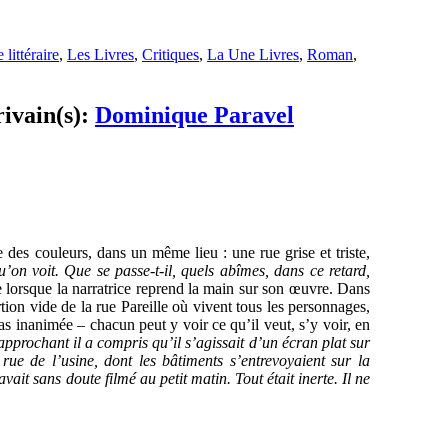
 littéraire
,
Les Livres
,
Critiques
,
La Une Livres
,
Roman
,
rivain(s):
Dominique Paravel
 des couleurs, dans un même lieu : une rue grise et triste,
u’on voit. Que se passe-t-il, quels abîmes, dans ce retard,
lorsque la narratrice reprend la main sur son œuvre. Dans
rtion vide de la rue Pareille où vivent tous les personnages,
s inanimée – chacun peut y voir ce qu’il veut, s’y voir, en
approchant il a compris qu’il s’agissait d’un écran plat sur
rue de l’usine, dont les bâtiments s’entrevoyaient sur la
ait sans doute filmé au petit matin. Tout était inerte. Il ne