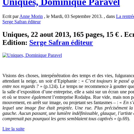
Uniques, Dominique Paravel
Ecrit par
Anne Morin
, le Mardi, 03 Septembre 2013. , dans
La rentrée
Serge Safran éditeur
Uniques, 22 aout 2013, 165 pages, 15 € . Ec
Edition:
Serge Safran éditeur
Visions des choses, interpénétration des temps et des vies, fulgurance
attendant la neige, un soir d’Epiphanie : «
C’est toujours le passé q
entre nos regards ?
» (p.124). Le temps ne recommence à goutter que 
la salle d’exposition d’une entreprise, elle a saisi sur un écran une po
et où se trouve
également
l’entreprise Rodalpa. Rue vide, mais non pa
mouvement, en arrêt sur image, ou projetant ses fantasmes – : «
En s’
lequel une image fixe était projetée. Une rue. Plus précisément la 
gauche. Aucun passant, une lumière indéfinissable, glauque, l’artiste av
comprenait pas pourquoi les gens semblaient tous captivés
» (p.69).
Lire la suite