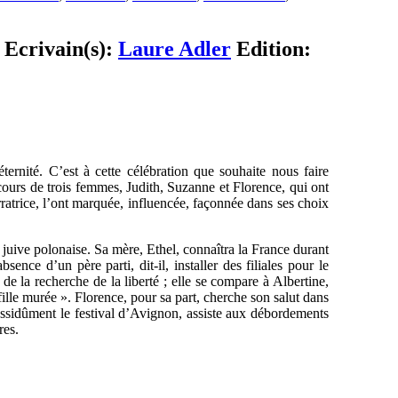
 Ecrivain(s):
Laure Adler
Edition:
ternité. C’est à cette célébration que souhaite nous faire
rcours de trois femmes, Judith, Suzanne et Florence, qui ont
rratrice, l’ont marquée, influencée, façonnée dans ses choix
 juive polonaise. Sa mère, Ethel, connaîtra la France durant
nce d’un père parti, dit-il, installer des filiales pour le
de la recherche de la liberté ; elle se compare à Albertine,
ille murée ». Florence, pour sa part, cherche son salut dans
te assidûment le festival d’Avignon, assiste aux débordements
res.