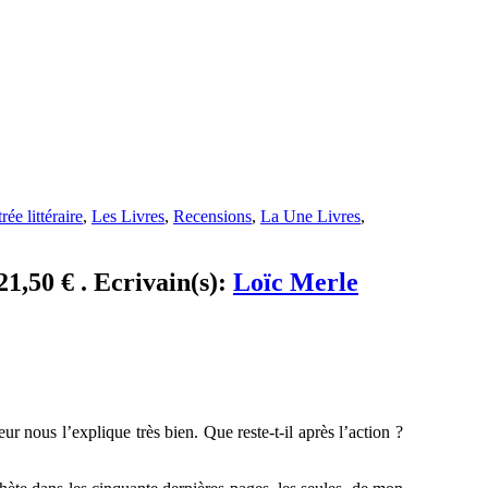
rée littéraire
,
Les Livres
,
Recensions
,
La Une Livres
,
21,50 € . Ecrivain(s):
Loïc Merle
eur nous l’explique très bien. Que reste-t-il après l’action ?