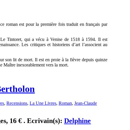
,
ce roman est pour la première fois traduit en français par
t Le Tintoret, qui a vécu à Venise de 1518 à 1594. Il est
aissance. Les critiques et historiens d’art l’associent au
 son lit de mort. Il est en proie à la fièvre depuis quinze
le Maître inexorablement vers la mort.
Bertholon
res
,
Recensions
,
La Une Livres
,
Roman
,
Jean-Claude
es, 16 € . Ecrivain(s):
Delphine