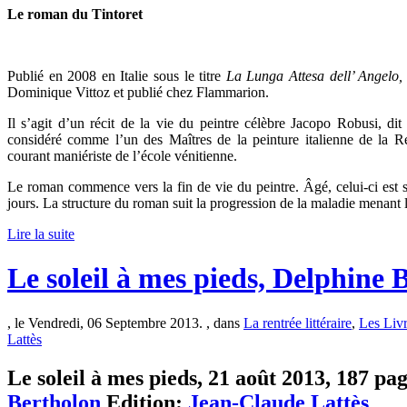
Le roman du Tintoret
Publié en 2008 en Italie sous le titre
La Lunga Attesa dell’ Angelo
Dominique Vittoz et publié chez Flammarion.
Il s’agit d’un récit de la vie du peintre célèbre Jacopo Robusi, di
considéré comme l’un des Maîtres de la peinture italienne de la Ren
courant maniériste de l’école vénitienne.
Le roman commence vers la fin de vie du peintre. Âgé, celui-ci est sur
jours. La structure du roman suit la progression de la maladie menant 
Lire la suite
Le soleil à mes pieds, Delphine 
, le Vendredi, 06 Septembre 2013. , dans
La rentrée littéraire
,
Les Liv
Lattès
Le soleil à mes pieds, 21 août 2013, 187 pag
Bertholon
Edition:
Jean-Claude Lattès