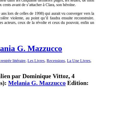
chète dans les cinquante dernières pages, les seules, de mon
 cents avant de s’attacher à Clara, son héroïne.
 ans lors de celles de 1998) qui aurait vu converger vers la
olère violente, au point qu’il faudra ensuite reconstruire.
es acteurs, ceux de la révolte et ceux du pouvoir, enfin un
elania G. Mazzucco
rentrée littéraire
,
Les Livres
,
Recensions
,
La Une Livres
,
talien par Dominique Vittoz, 4
(s):
Melania G. Mazzucco
Edition: