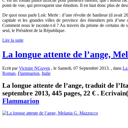
C’est un roman plutôt difficile pour plusieurs raisons, que l’auteur ra
point de vue, qui provoquent une émotion. Il en faut donc plus de deux
De quoi nous parle Loïc Merle : d’une révolte de banlieue (il avait 20
capitale et les grandes villes de province des émeutiers pris d’une c
Comment nous le raconte-t-il ? Au travers du prisme de certains de s
seul, le Président de la République.
Lire la suite
La longue attente de l’ange, M
Ecrit par
Victoire NGuyen
, le Samedi, 07 Septembre 2013. , dans
La 
Roman
,
Flammarion
,
Italie
La longue attente de l’ange, traduit de l’I
septembre 2013, 445 pages, 22 € . Ecrivain
Flammarion