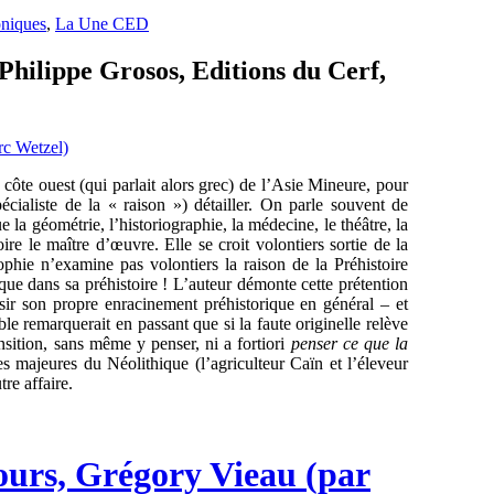
niques
,
La Une CED
 Philippe Grosos, Editions du Cerf,
côte ouest (qui parlait alors grec) de l’Asie Mineure, pour
pécialiste de la « raison ») détailler. On parle souvent de
 la géométrie, l’historiographie, la médecine, le théâtre, la
ire le maître d’œuvre. Elle se croit volontiers sortie de la
ophie n’examine pas volontiers la raison de la Préhistoire
 que dans sa préhistoire ! L’auteur démonte cette prétention
isir son propre enracinement préhistorique en général – et
e remarquerait en passant que si la faute originelle relève
nsition, sans même y penser, ni a fortiori
penser ce que la
es majeures du Néolithique (l’agriculteur Caïn et l’éleveur
tre affaire.
ours, Grégory Vieau (par