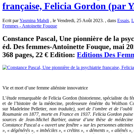
française, Felicia Gordon (par
Ecrit par
Yasmina Mahdi
, le Vendredi, 25 Août 2023. , dans
Essais
,
L
Femmes - Antoinette Fouque
Constance Pascal, Une pionnière de la psyc
éd. Des femmes-Antoinette Fouque, mai 202
368 pages, 22 € Edition:
Editions Des Femm
Vie et mort d’une femme aliéniste innovatrice
L’étude remarquable de Felicia Gordon (historienne, spécialiste du fé
et de l’histoire de la médecine, professeure émérite du Wolfson 
sur Madeleine Pelletier
, non traduite), sort de l’ombre et de l’oubl
Roumanie en 1877, morte en France en 1937. Felicia Gordon puise d
sources de Jean-Michel Barbier, auteur d’une thèse de médecine
Constance Pascal a «
ouvert une fenêtre
» sur les personnes atteinte
», «
dégénérés
», «
imbéciles
», «
crétins
», «
déments
», «
aliénés
», 