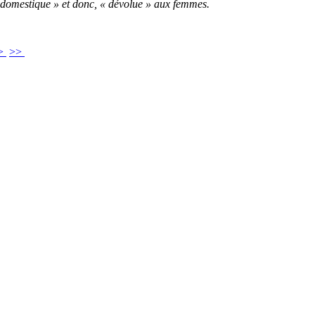
e domestique
» et donc, « dévolue » aux femmes.
>
>>