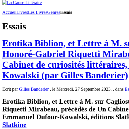
Accueil
Livres
Les Livres
Genres
Essais
Essais
Erotika Biblion, et Lettre à M. s
Honoré-Gabriel Riquetti Mirab
Cabinet de curiosités littérair
Kowalski (par Gilles Banderier)
Ecrit par
Gilles Banderier
, le Mercredi, 27 Septembre 2023. , dans
Es
Erotika Biblion, et Lettre à M. sur Caglio
Riquetti Mirabeau, précédés de Un Cabinet d
Emmanuel Dufour-Kowalski, éditions Slatki
Slatkine