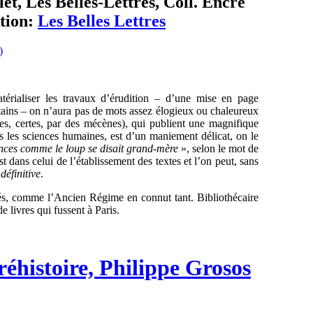
et, Les Belles-Lettres, Coll. Encre
ition:
Les Belles Lettres
rialiser les travaux d’érudition – d’une mise en page
ertains – on n’aura pas de mots assez élogieux ou chaleureux
idées, certes, par des mécènes), qui publient une magnifique
s les sciences humaines, est d’un maniement délicat, on le
ences comme le loup se disait grand-mère
», selon le mot de
 dans celui de l’établissement des textes et l’on peut, sans
e
définitive
.
acés, comme l’Ancien Régime en connut tant. Bibliothécaire
e livres qui fussent à Paris.
réhistoire, Philippe Grosos