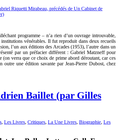
 alléchant programme – n’a rien d’un ouvrage introuvable,
nstitutions vénérables. Il fut reproduit dans deux recueils
asion, l’un aux éditions des Arcades (1953), l’autre dans un
ésenté par un préfacier différent : Gabriel Matzneff pour
le (on verra que ce choix de prime abord déroutant, car ces
e en outre une édition savante par Jean-Pierre Dubost, chez
rien Baillet (par Gilles
s
,
Les Livres
,
Critiques
,
La Une Livres
,
Biographie
,
Les