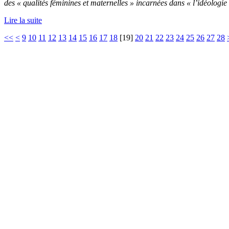
des «
qualités féminines et maternelles
» incarnées dans «
l’idéologi
Lire la suite
<<
<
9
10
11
12
13
14
15
16
17
18
[
19
]
20
21
22
23
24
25
26
27
28