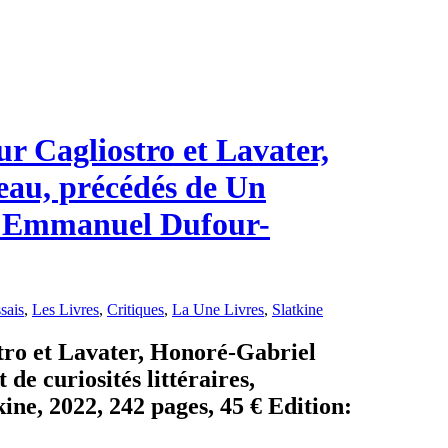
ur Cagliostro et Lavater,
eau, précédés de Un
es, Emmanuel Dufour-
sais
,
Les Livres
,
Critiques
,
La Une Livres
,
Slatkine
stro et Lavater, Honoré-Gabriel
e curiosités littéraires,
ne, 2022, 242 pages, 45 € Edition: