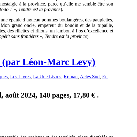
 nostalgie à la province, parce qu’elle me semble être son
 Dodo ?
»,
Tendre est la province
).
é, une épaule d’agneau pommes boulangères, des paupiettes,
Mon grand-oncle, empereur du boudin et de la tripaille,
, des rillettes et rillons, un jambon à l’os d’excellence et
pétit sans frontières
»,
Tendre est la province
).
i (par Léon-Marc Levy)
ques
,
Les Livres
,
La Une Livres
,
Roman
,
Actes Sud
,
En
 août 2024, 140 pages, 17,80 € .