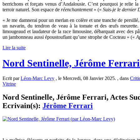
berrichons et forçats venus d’Andalousie. C’est pourquoi je relie la
terroir naturel. Son espace de
réenchantement
» («
Suis-je le dernier
« Je me damnerai pour un merlan en colère et une tranche de persill
un navarin, du tendron de veau à la tomate et des œufs meurette. 
limougeaud et laudateur de la race limousine, débarquait avec des pâtés
un jambonneau aussi époustouflant qu’une strophe de Cocteau » («
Ap
Lire la suite
Nord Sentinelle, Jérôme Ferrar
Ecrit par
Léon-Marc Levy
, le Mercredi, 08 Janvier 2025. , dans
Criti
Vitrine
Nord Sentinelle, Jérôme Ferrari, Actes Sud,
Ecrivain(s):
Jérôme Ferrari