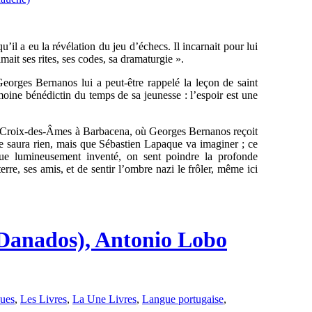
il a eu la révélation du jeu d’échecs. Il incarnait pour lui
imait ses rites, ses codes, sa dramaturgie ».
eorges Bernanos lui a peut-être rappelé la leçon de saint
ne bénédictin du temps de sa jeunesse : l’espoir est une
a Croix-des-Âmes à Barbacena, où Georges Bernanos reçoit
e saura rien, mais que Sébastien Lapaque va imaginer ; ce
ue lumineusement inventé, on sent poindre la profonde
rre, ses amis, et de sentir l’ombre nazi le frôler, même ici
 Danados), Antonio Lobo
ques
,
Les Livres
,
La Une Livres
,
Langue portugaise
,