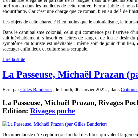
La maîtrise élégante et parfaite de la langue, dans une déclinaison i
bref roman dans les meilleurs de cette rentrée. Ferrari jubile et nous fa
ébouriffante. Car c’est une charge que ce roman, bien au-delà de l’hist
Les objets de cette charge ? Rien moins que le colonialisme, le tourisme
Dans le cannibalisme colonial, celui qui commence par l’arrivée d’u
suit inévitablement, s’inscrit en lettres de sang et de feu le désir du
symptôme du touriste est inévitable : même soif de jouir d’un lieu, d’e
saccager enfin lieux et culture sans scrupule.
Lire la suite
La Passeuse, Michaël Prazan (pa
Ecrit par
Gilles Banderier
, le Lundi, 06 Janvier 2025. , dans
Critique
La Passeuse, Michaël Prazan, Rivages Poch
Edition:
Rivages poche
Documentariste d’exception (on lui doit des films qui valent largement