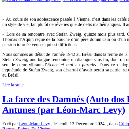
« Au cours de son adolescence passée à Vienne, c’est dans les cafés qu’
un style de vie, fait plutôt de rêveries que de défis mathématiques. Il a
« Lors de sa rencontre avec Stefan Zweig, quinze mois plus tard, G
Thomas d’Aquin reçue de la bouche d’un père dominicain ou d’un moi
passion tournée vers ce qui est difficile ».
Nous sommes au début de l’année 1942 au Brésil dans la ferme de l
Stefan Zweig, une longue rencontre, un dialogue sans fin, dont on n
sera le cœur vibrant d’
Échec et mat
au
paradis
. Dans ce dialog
inquiétude de Stefan Zweig, son désarroi d’avoir perdu sa patrie, sa te
au Brésil.
Lire la suite
La farce des Damnés (Auto dos
Antunes (par Léon-Marc Levy)
Ecrit par
Léon-Marc Levy
, le Jeudi, 12 Décembre 2024. , dans
Criti
Roman
,
Points
,
En Vitrine