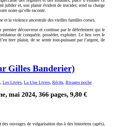
mpeccable des registres et des tonalités, place d’emblée ce
it jubiler et, son plaisir évident de trucider, rend sa charge
oire noire qu’elle raconte.
 et la violence ancestrale des vieilles familles corses.
n premier découvreur et continue par le déferlement qui le
 prédateur de conquérir, posséder, exploiter. Le lien vers le
n tirer plaisir, de se sentir tout-puissant par l’argent, de
r Gilles Banderier)
s
,
Les Livres
,
La Une Livres
,
Récits
,
Rivages poche
e, mai 2024, 366 pages, 9,80 €
 des ouvrages de vulgarisation dus à des historiens capés),