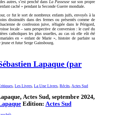
 des autres, s’est penché dans
La Passeuse
sur son propre
 « enfant caché » pendant la Seconde Guerre mondiale.
our, ce fut le sort de nombreux enfants juifs, envoyés à la
oins dissimulés dans des fermes ou présentés comme de
sacienne de confession juive, réfugiée dans le Périgord,
roisse locale – sans perspective de conversion : le curé du
rières catholiques les plus usuelles, au cas où elle eût été
s mariales en « enfant de Marie », histoire de parfaire sa
e jeune et futur Serge Gainsbourg.
 Sébastien Lapaque (par
ritiques
,
Les Livres
,
La Une Livres
,
Récits
,
Actes Sud
 Lapaque, Actes Sud, septembre 2024,
 Lapaque
Edition:
Actes Sud