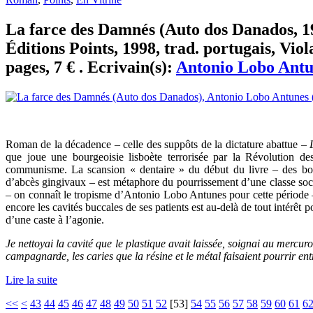
La farce des Damnés (Auto dos Danados, 1
Éditions Points, 1998, trad. portugais, Vi
pages, 7 € . Ecrivain(s):
Antonio Lobo Antu
Roman de la décadence – celle des suppôts de la dictature abattue –
que joue une bourgeoisie lisboète terrorisée par la Révolution des
communisme. La scansion « dentaire » du début du livre – des bouc
d’abcès gingivaux – est métaphore du pourrissement d’une classe social
– on connaît le tropisme d’Antonio Lobo Antunes pour cette période –
encore les cavités buccales de ses patients est au-delà de tout intérêt p
d’une caste à l’agonie.
Je nettoyai la cavité que le plastique avait laissée, soignai au mercu
campagnarde, les caries que la résine et le métal faisaient pourrir ent
Lire la suite
<<
<
43
44
45
46
47
48
49
50
51
52
[
53
]
54
55
56
57
58
59
60
61
6