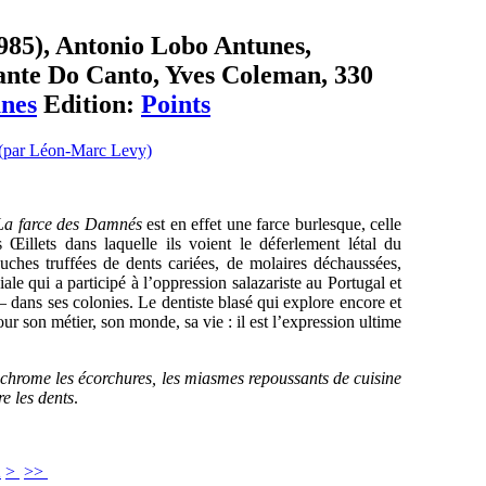
985), Antonio Lobo Antunes,
olante Do Canto, Yves Coleman, 330
nes
Edition:
Points
La farce des Damnés
est en effet une farce burlesque, celle
 Œillets dans laquelle ils voient le déferlement létal du
hes truffées de dents cariées, de molaires déchaussées,
e qui a participé à l’oppression salazariste au Portugal et
 dans ses colonies. Le dentiste blasé qui explore encore et
our son métier, son monde, sa vie : il est l’expression ultime
rochrome les écorchures, les miasmes repoussants de cuisine
re les dents
.
2
>
>>