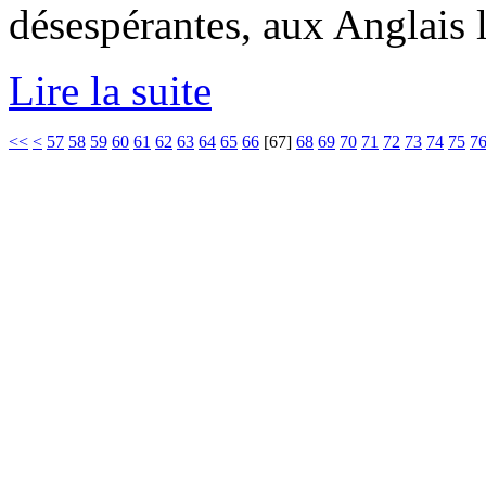
désespérantes, aux Anglais 
Lire la suite
<<
<
57
58
59
60
61
62
63
64
65
66
[
67
]
68
69
70
71
72
73
74
75
7