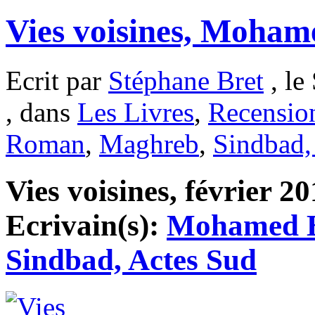
Vies voisines, Moha
Ecrit par
Stéphane Bret
, le
, dans
Les Livres
,
Recensio
Roman
,
Maghreb
,
Sindbad,
Vies voisines, février 20
Ecrivain(s):
Mohamed 
Sindbad, Actes Sud