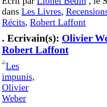
Ecrit par
Lionel Bedin
, le 
dans
Les Livres
,
Recension
Récits
,
Robert Laffont
. Ecrivain(s):
Olivier W
Robert Laffont