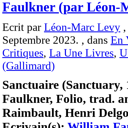
Faulkner (par Léon-
Ecrit par
Léon-Marc Levy
,
Septembre 2023. , dans
En 
Critiques
,
La Une Livres
,
U
(Gallimard)
Sanctuaire (Sanctuary, 
Faulkner, Folio, trad. a
Raimbault, Henri Delgo
Ecrivain(s):
William Fa