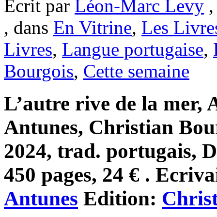
Ecrit par
Léon-Marc Levy
,
, dans
En Vitrine
,
Les Livre
Livres
,
Langue portugaise
,
Bourgois
,
Cette semaine
L’autre rive de la mer,
Antunes, Christian Bour
2024, trad. portugais, 
450 pages, 24 € . Ecriva
Antunes
Edition:
Chris